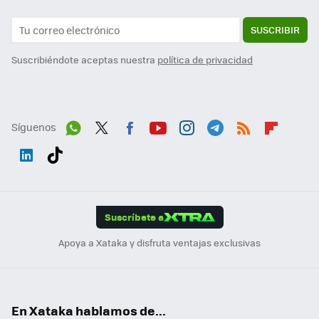
SUSCRIBIR
Suscribiéndote aceptas nuestra
política de privacidad
Síguenos
Wh
Twit
Fac
You
Inst
Tele
RSS
Flip
ats
ter
ebo
tub
agr
gra
boa
Link
Tikt
App
ok
e
am
m
rd
edI
ok
Suscríbete a
n
Apoya a Xataka y disfruta ventajas exclusivas
En Xataka hablamos de...