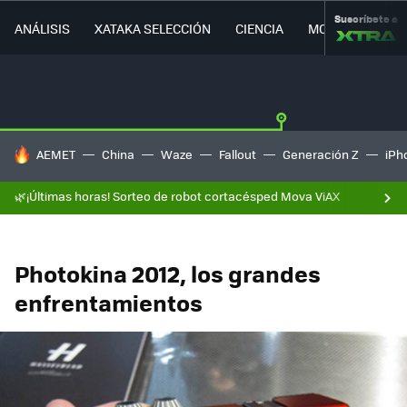
Suscríbete a
ANÁLISIS
XATAKA SELECCIÓN
CIENCIA
MOVILIDAD
HOY SE HABLA DE
AEMET
China
Waze
Fallout
Generación Z
iPh
🌿¡Últimas horas! Sorteo de robot cortacésped Mova ViAX
Photokina 2012, los grandes
enfrentamientos