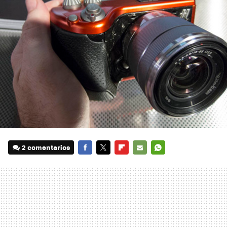
2 comentarios
FACEBOOK
TWITTER
FLIPBOARD
E-
WHATSAPP
MAIL