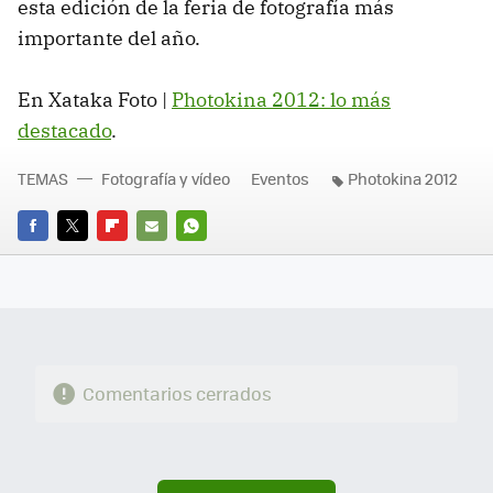
esta edición de la feria de fotografía más
importante del año.
En Xataka Foto |
Photokina 2012: lo más
destacado
.
TEMAS
Fotografía y vídeo
Eventos
Photokina 2012
FACEBOOK
TWITTER
FLIPBOARD
E-
WHATSAPP
MAIL
Comentarios cerrados