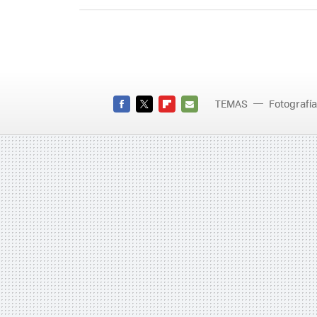
TEMAS
Fotografía
Stylus XZ
FACEBOOK
TWITTER
FLIPBOARD
E-
MAIL