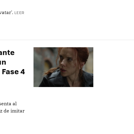
atar'.
LEER
dante
un
a Fase 4
senta al
z de imitar