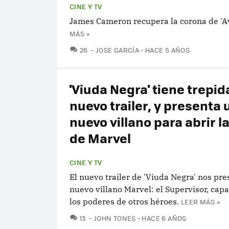
CINE Y TV
James Cameron recupera la corona de 'Av
MÁS »
COMENTARIOS
26
JOSE GARCÍA
HACE 5 AÑOS
'Viuda Negra' tiene trepi
nuevo trailer, y presenta 
nuevo villano para abrir l
de Marvel
CINE Y TV
El nuevo trailer de 'Viuda Negra' nos pre
nuevo villano Marvel: el Supervisor, capa
los poderes de otros héroes.
LEER MÁS »
COMENTARIOS
13
JOHN TONES
HACE 6 AÑOS