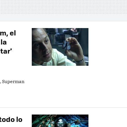
m, el
la
tar'
a, Superman
todo lo