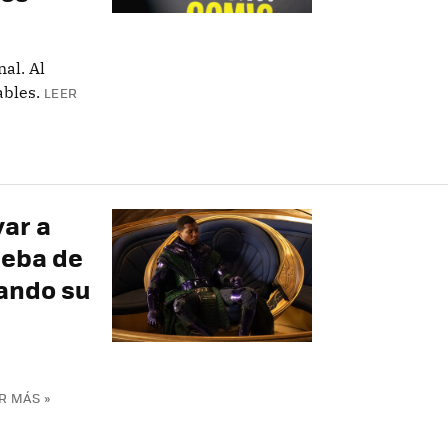
al. Al
ables.
LEER
var a
rueba de
ando su
R MÁS »