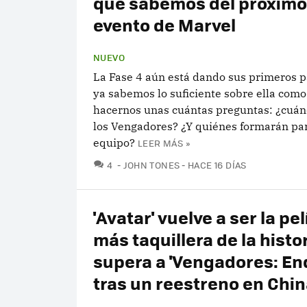
que sabemos del próximo
evento de Marvel
NUEVO
La Fase 4 aún está dando sus primeros p
ya sabemos lo suficiente sobre ella como
hacernos unas cuántas preguntas: ¿cuán
los Vengadores? ¿Y quiénes formarán par
equipo?
LEER MÁS »
COMENTARIOS
4
JOHN TONES
HACE 16 DÍAS
'Avatar' vuelve a ser la pe
más taquillera de la histor
supera a 'Vengadores: E
tras un reestreno en Chi