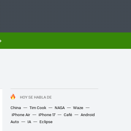
HOY SE HABLA DE
China
Tim Cook
NASA
Waze
iPhone Air
iPhone 17
Café
Android
Auto
IA
Eclipse