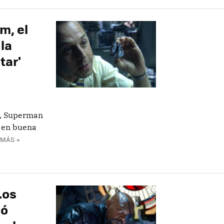
m, el
la
tar'
a, Superman
e en buena
 MÁS »
Los
mó