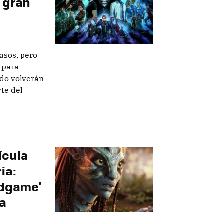
 gran
asos, pero
 para
do volverán
te del
lícula
ia:
ndgame'
na