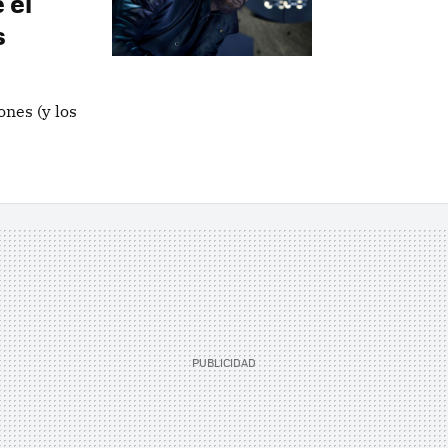
 el
s
ones (y los