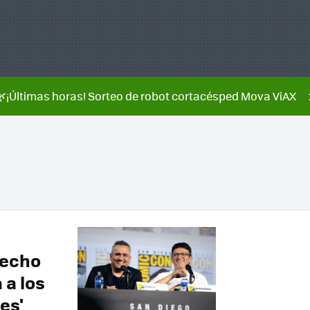
🌿¡Últimas horas! Sorteo de robot cortacésped Mova ViAX
hecho
 a los
es'