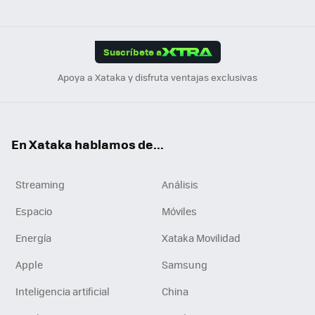
ats
ter
ebo
tub
agr
gra
boa
Link
Tikt
App
ok
e
am
m
rd
edI
ok
Suscríbete a
n
Apoya a Xataka y disfruta ventajas exclusivas
En Xataka hablamos de...
Streaming
Análisis
Espacio
Móviles
Energía
Xataka Movilidad
Apple
Samsung
Inteligencia artificial
China