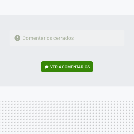
FACEBOOK
TWITTER
FLIPBOARD
E-
WHATSAPP
MAIL
Comentarios cerrados
VER
4 COMENTARIOS