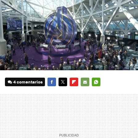
4 comentarios
FACEBOOK
TWITTER
FLIPBOARD
E-
WHATSAPP
MAIL