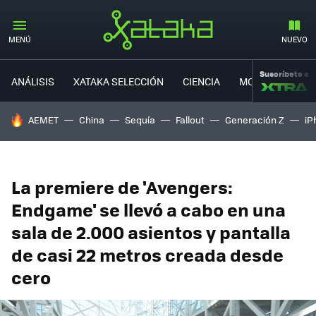
MENÚ
NUEVO
Suscríbete a
ANÁLISIS
XATAKA SELECCIÓN
CIENCIA
MOVILIDAD
HOY SE HABLA DE
AEMET
China
Sequía
Fallout
Generación Z
iP
La premiere de 'Avengers:
Endgame' se llevó a cabo en una
sala de 2.000 asientos y pantalla
de casi 22 metros creada desde
cero