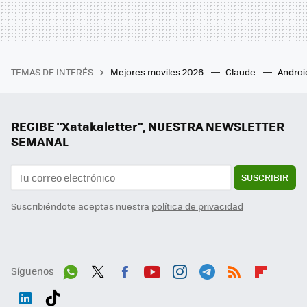
TEMAS DE INTERÉS
Mejores moviles 2026
Claude
Androi
RECIBE "Xatakaletter", NUESTRA NEWSLETTER
SEMANAL
SUSCRIBIR
Suscribiéndote aceptas nuestra
política de privacidad
Síguenos
Wh
Twit
Fac
You
Inst
Tele
RSS
Flip