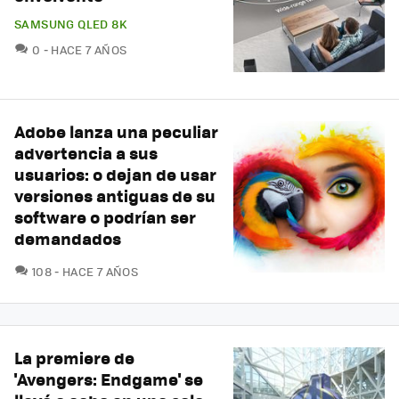
SAMSUNG QLED 8K
COMENTARIOS
0
HACE 7 AÑOS
Adobe lanza una peculiar
advertencia a sus
usuarios: o dejan de usar
versiones antiguas de su
software o podrían ser
demandados
COMENTARIOS
108
HACE 7 AÑOS
La premiere de
'Avengers: Endgame' se