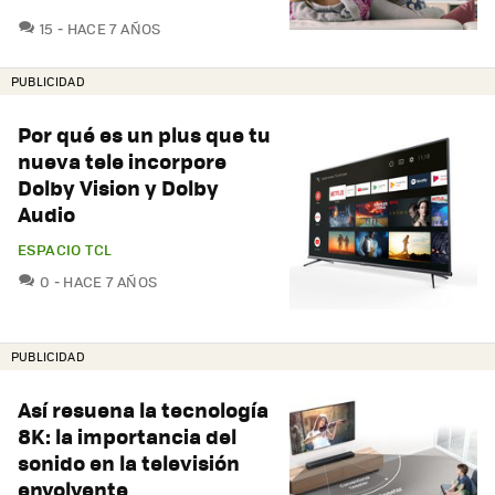
COMENTARIOS
15
HACE 7 AÑOS
PUBLICIDAD
Por qué es un plus que tu
nueva tele incorpore
Dolby Vision y Dolby
Audio
ESPACIO TCL
COMENTARIOS
0
HACE 7 AÑOS
PUBLICIDAD
Así resuena la tecnología
8K: la importancia del
sonido en la televisión
envolvente