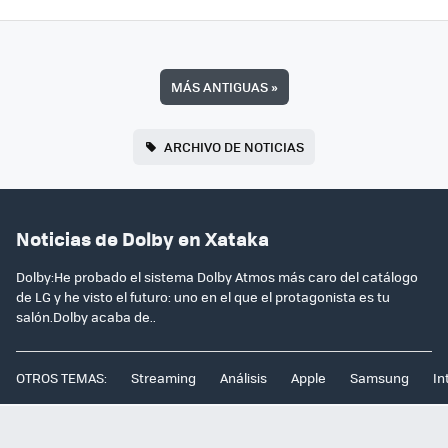
MÁS ANTIGUAS
»
ARCHIVO DE NOTICIAS
Noticias de Dolby en Xataka
Dolby:He probado el sistema Dolby Atmos más caro del catálogo
de LG y he visto el futuro: uno en el que el protagonista es tu
salón.Dolby acaba de..
OTROS TEMAS:
Streaming
Análisis
Apple
Samsung
In