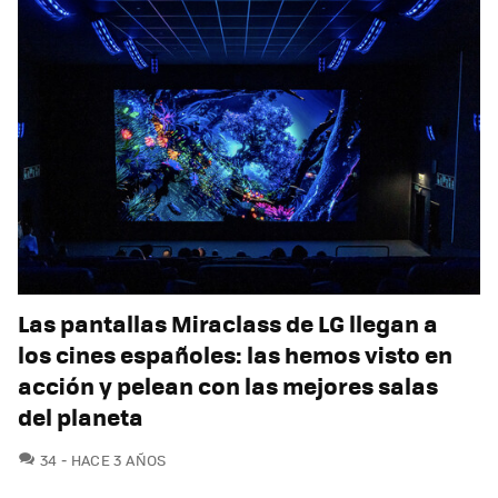
Las pantallas Miraclass de LG llegan a
los cines españoles: las hemos visto en
acción y pelean con las mejores salas
del planeta
COMENTARIOS
34
HACE 3 AÑOS