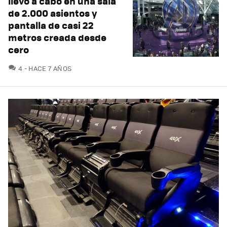
llevó a cabo en una sala
de 2.000 asientos y
pantalla de casi 22
metros creada desde
cero
COMENTARIOS
4
HACE 7 AÑOS