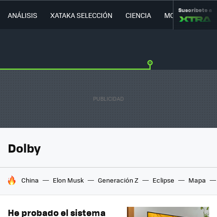
Suscríbete a
ANÁLISIS
XATAKA SELECCIÓN
CIENCIA
MOVILIDAD
Dolby
HOY SE HABLA DE
China
Elon Musk
Generación Z
Eclipse
Mapa
He probado el sistema