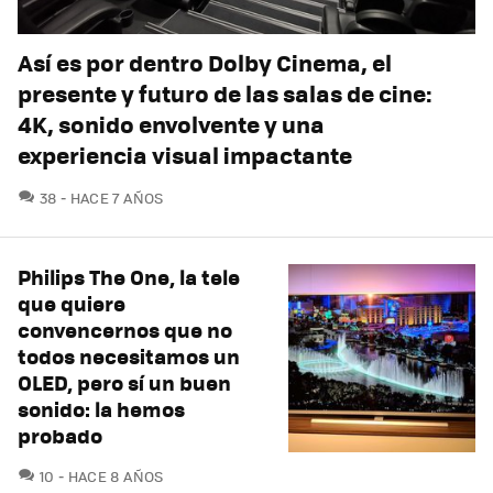
Así es por dentro Dolby Cinema, el
presente y futuro de las salas de cine:
4K, sonido envolvente y una
experiencia visual impactante
COMENTARIOS
38
HACE 7 AÑOS
Philips The One, la tele
que quiere
convencernos que no
todos necesitamos un
OLED, pero sí un buen
sonido: la hemos
probado
COMENTARIOS
10
HACE 8 AÑOS