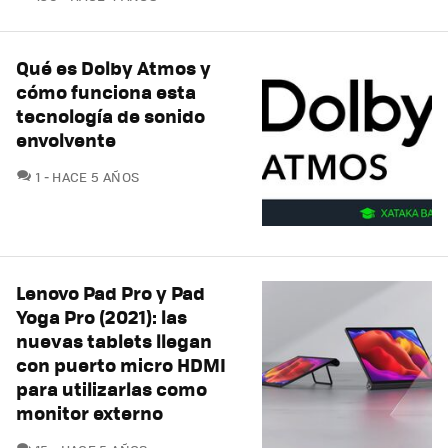
Qué es Dolby Atmos y
cómo funciona esta
tecnología de sonido
envolvente
COMENTARIOS
1
HACE 5 AÑOS
Lenovo Pad Pro y Pad
Yoga Pro (2021): las
nuevas tablets llegan
con puerto micro HDMI
para utilizarlas como
monitor externo
COMENTARIOS