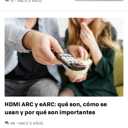
15
HACE 5 AÑOS
HDMI ARC y eARC: qué son, cómo se
usan y por qué son importantes
COMENTARIOS
48
HACE 6 AÑOS