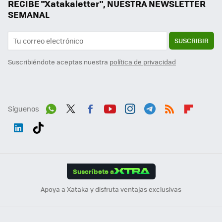
RECIBE "Xatakaletter", NUESTRA NEWSLETTER
SEMANAL
SUSCRIBIR
Suscribiéndote aceptas nuestra
política de privacidad
Síguenos
Wh
Twit
Fac
You
Inst
Tele
RSS
Flip
ats
ter
ebo
tub
agr
gra
boa
Link
Tikt
App
ok
e
am
m
rd
edI
ok
Suscríbete a
n
Apoya a Xataka y disfruta ventajas exclusivas