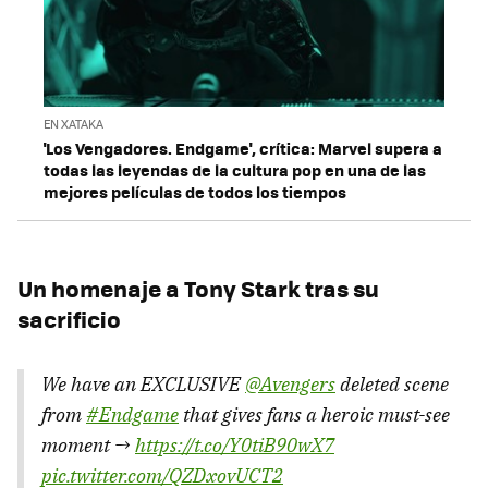
EN XATAKA
'Los Vengadores. Endgame', crítica: Marvel supera a
todas las leyendas de la cultura pop en una de las
mejores películas de todos los tiempos
Un homenaje a Tony Stark tras su
sacrificio
We have an EXCLUSIVE
@Avengers
deleted scene
from
#Endgame
that gives fans a heroic must-see
moment →
https://t.co/Y0tiB90wX7
pic.twitter.com/QZDxovUCT2