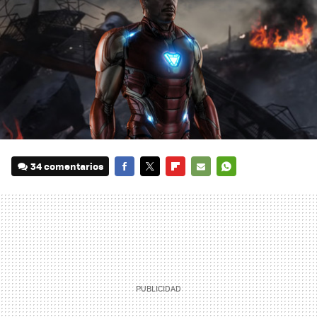
34 comentarios
FACEBOOK
TWITTER
FLIPBOARD
E-
WHATSAPP
MAIL