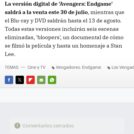
La versión digital de 'Avengers: Endgame'
saldrá a la venta este 30 de julio
, mientras que
el Blu-ray y DVD saldrán hasta el 13 de agosto.
Todas estas versiones incluirán seis escenas
eliminadas, 'bloopers', un documental de cómo
se filmó la película y hasta un homenaje a Stan
Lee.
TEMAS
Cine y TV
Vengadores: Endgame
Los Venga
FACEBOOK
TWITTER
FLIPBOARD
E-
WHATSAPP
MAIL
Comentarios cerrados