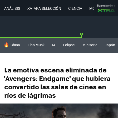
Suscríbete a
ANÁLISIS
XATAKA SELECCIÓN
CIENCIA
MOVILIDAD
HOY SE HABLA DE
China
Elon Musk
IA
Eclipse
Miniserie
Japón
La emotiva escena eliminada de
'Avengers: Endgame' que hubiera
convertido las salas de cines en
ríos de lágrimas