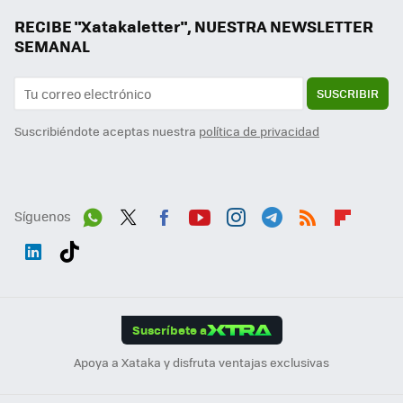
RECIBE "Xatakaletter", NUESTRA NEWSLETTER
SEMANAL
SUSCRIBIR
Suscribiéndote aceptas nuestra
política de privacidad
Síguenos
Wh
Twit
Fac
You
Inst
Tele
RSS
Flip
ats
ter
ebo
tub
agr
gra
boa
Link
Tikt
App
ok
e
am
m
rd
edI
ok
Suscríbete a
n
Apoya a Xataka y disfruta ventajas exclusivas