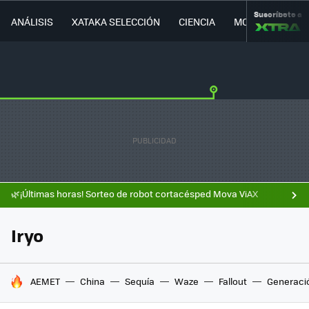
Suscríbete a
ANÁLISIS
XATAKA SELECCIÓN
CIENCIA
MOVILIDAD
🌿¡Últimas horas! Sorteo de robot cortacésped Mova ViAX
Iryo
HOY SE HABLA DE
AEMET
China
Sequía
Waze
Fallout
Generaci