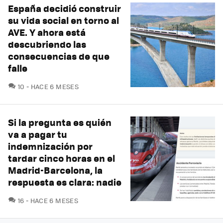
España decidió construir
su vida social en torno al
AVE. Y ahora está
descubriendo las
consecuencias de que
falle
COMENTARIOS
10
HACE 6 MESES
Si la pregunta es quién
va a pagar tu
indemnización por
tardar cinco horas en el
Madrid-Barcelona, la
respuesta es clara: nadie
COMENTARIOS
16
HACE 6 MESES