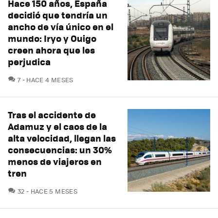
Hace 150 años, España
decidió que tendría un
ancho de vía único en el
mundo: Iryo y Ouigo
creen ahora que les
perjudica
COMENTARIOS
7
HACE 4 MESES
Tras el accidente de
Adamuz y el caos de la
alta velocidad, llegan las
consecuencias: un 30%
menos de viajeros en
tren
COMENTARIOS
32
HACE 5 MESES