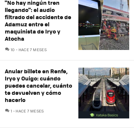
"No hay ningún tren
llegando": el audio
filtrado del accidente de
Adamuz entre el
maquinista de Iryo y
Atocha
COMENTARIOS
10
HACE 7 MESES
Anular billete en Renfe,
Iryo y Ouigo: cuándo
puedes cancelar, cuánto
te devuelven y cómo
hacerlo
COMENTARIOS
1
HACE 7 MESES