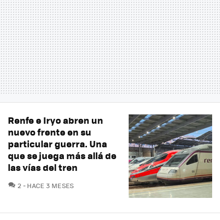
Renfe e Iryo abren un
nuevo frente en su
particular guerra. Una
que se juega más allá de
las vías del tren
COMENTARIOS
2
HACE 3 MESES