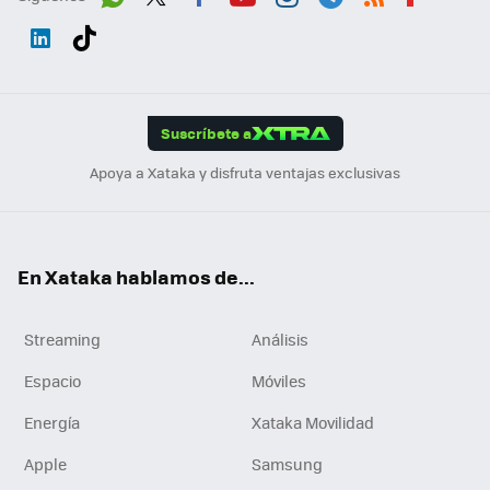
Wh
Twit
Fac
You
Inst
Tele
RSS
Flip
ats
ter
ebo
tub
agr
gra
boa
Link
Tikt
App
ok
e
am
m
rd
edI
ok
Suscríbete a
n
Apoya a Xataka y disfruta ventajas exclusivas
En Xataka hablamos de...
Streaming
Análisis
Espacio
Móviles
Energía
Xataka Movilidad
Apple
Samsung