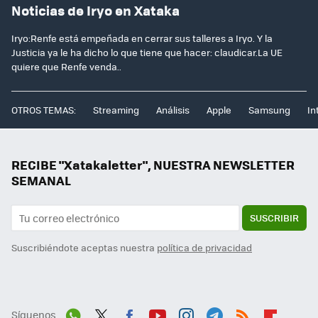
Noticias de Iryo en Xataka
Iryo:Renfe está empeñada en cerrar sus talleres a Iryo. Y la
Justicia ya le ha dicho lo que tiene que hacer: claudicar.La UE
quiere que Renfe venda..
OTROS TEMAS:
Streaming
Análisis
Apple
Samsung
In
RECIBE "Xatakaletter", NUESTRA NEWSLETTER
SEMANAL
SUSCRIBIR
Suscribiéndote aceptas nuestra
política de privacidad
Síguenos