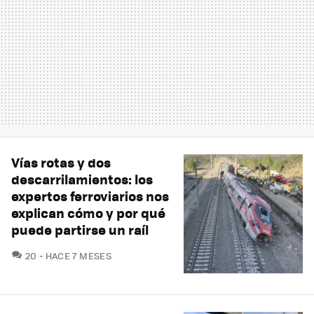
Vías rotas y dos
descarrilamientos: los
expertos ferroviarios nos
explican cómo y por qué
puede partirse un raíl
COMENTARIOS
20
HACE 7 MESES