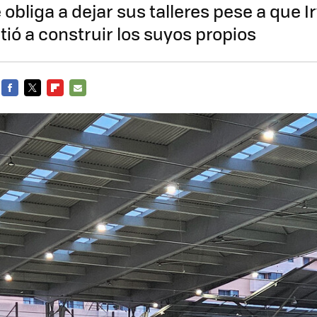
obliga a dejar sus talleres pese a que I
ó a construir los suyos propios
FACEBOOK
TWITTER
FLIPBOARD
E-
MAIL