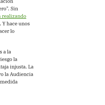
nación
ro". Sin
 realizando
o. Y hace unos
acer lo
 a la
iesgo la
taja injusta. La
ro la Audiencia
o medida