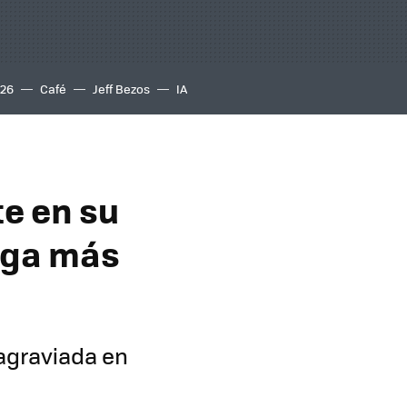
S26
Café
Jeff Bezos
IA
te en su
uega más
agraviada en