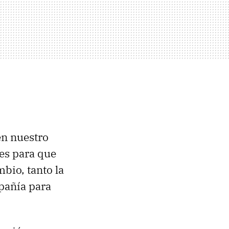
en nuestro
res para que
bio, tanto la
pañía para