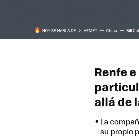
HOY SE HABLA DE
AEMET
China
Bill Ga
Renfe e
particu
allá de 
La compañí
su propio 