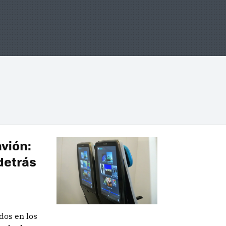
avión:
detrás
dos en los