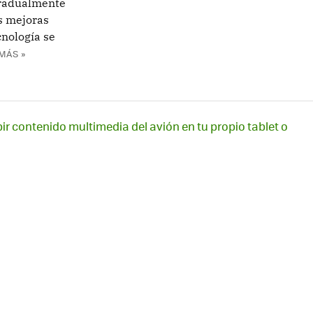
gradualmente
s mejoras
cnología se
MÁS »