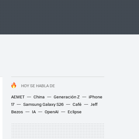
HOY SE HABLA DE
AEMET
China
Generación Z
iPhone
17
Samsung Galaxy S26
Café
Jeff
Bezos
IA
OpenAI
Eclipse