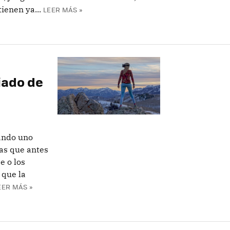
ienen ya...
LEER MÁS »
a
iado de
ando uno
ras que antes
e o los
 que la
EER MÁS »