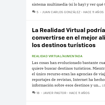
sistema multimedia (si lo hay) y ver qué t
COMENTARIOS
5
JUAN CARLOS GONZÁLEZ
HACE 11 AÑOS
La Realidad Virtual podrí
convertirse en el mejor al
los destinos turísticos
REALIDAD VIRTUAL/AUMENTADA
Las cosas han evolucionado bastante cu
quiere buscar destinos turísticos. Mient
el único recurso eran las agencias de viaj
reportajes de revistas, Internet ha hecho
información sobre esos destinos y un...
L
COMENTARIOS
18
JAVIER PASTOR
HACE 11 AÑOS