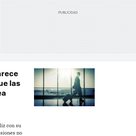
arece
ue las
ea
liz con su
nsiones no