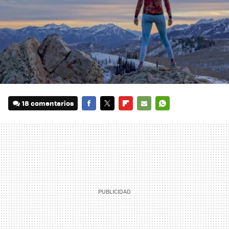
18 comentarios
FACEBOOK
TWITTER
FLIPBOARD
E-
WHATSAPP
MAIL