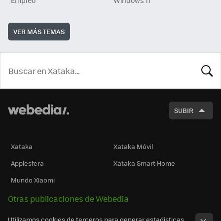
Empleo
Windows 11
VER MÁS TEMAS
BUSCA
SUBIR
Xataka
Xataka Móvil
Applesfera
Xataka Smart Home
Mundo Xiaomi
Otras publicaciones de Webedia
Utilizamos cookies de terceros para generar estadísticas