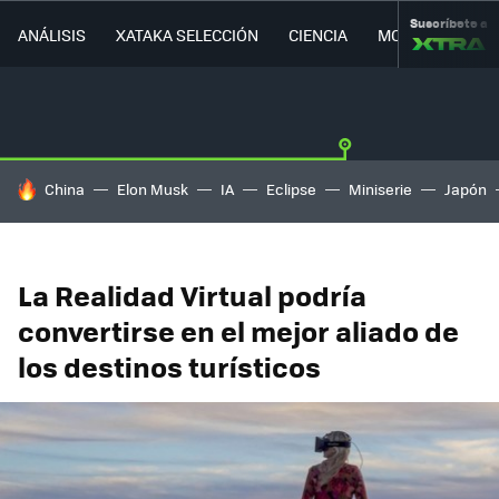
Suscríbete a
ANÁLISIS
XATAKA SELECCIÓN
CIENCIA
MOVILIDAD
HOY SE HABLA DE
China
Elon Musk
IA
Eclipse
Miniserie
Japón
La Realidad Virtual podría
convertirse en el mejor aliado de
los destinos turísticos