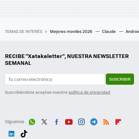
TEMAS DE INTERÉS
Mejores moviles 2026
Claude
Androi
RECIBE "Xatakaletter", NUESTRA NEWSLETTER
SEMANAL
SUSCRIBIR
Suscribiéndote aceptas nuestra
política de privacidad
Síguenos
Wh
Twit
Fac
You
Inst
Tele
RSS
Flip