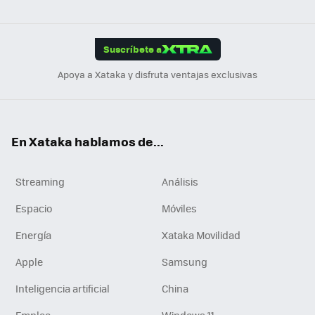
ats
ter
ebo
tub
agr
gra
boa
Link
Tikt
App
ok
e
am
m
rd
edI
ok
Suscríbete a
n
Apoya a Xataka y disfruta ventajas exclusivas
En Xataka hablamos de...
Streaming
Análisis
Espacio
Móviles
Energía
Xataka Movilidad
Apple
Samsung
Inteligencia artificial
China