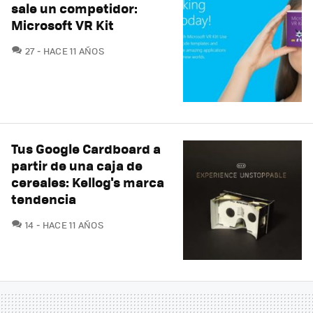
sale un competidor:
Microsoft VR Kit
COMENTARIOS
27
HACE 11 AÑOS
Tus Google Cardboard a
partir de una caja de
cereales: Kellog's marca
tendencia
COMENTARIOS
14
HACE 11 AÑOS