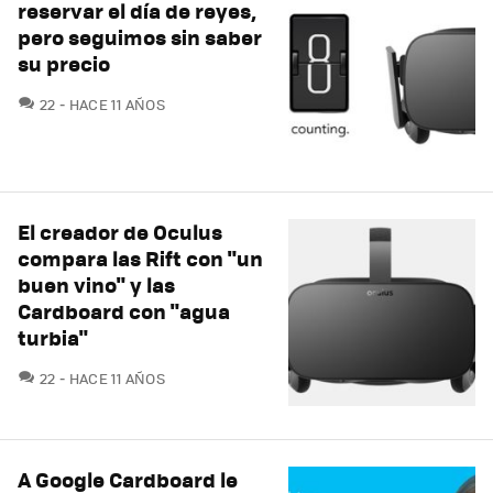
reservar el día de reyes,
pero seguimos sin saber
su precio
COMENTARIOS
22
HACE 11 AÑOS
El creador de Oculus
compara las Rift con "un
buen vino" y las
Cardboard con "agua
turbia"
COMENTARIOS
22
HACE 11 AÑOS
A Google Cardboard le