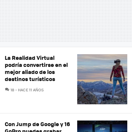
La Realidad Virtual
podría convertirse en el
mejor aliado de los
destinos turísticos
COMENTARIOS
18
HACE 11 AÑOS
Con Jump de Google y 16
GoPro puedes grabar