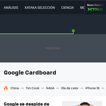
Suscríbete a
ANÁLISIS
XATAKA SELECCIÓN
CIENCIA
MOVILIDAD
Google Cardboard
HOY SE HABLA DE
China
Tim Cook
NASA
Ola de calor
iPhone 18
Google se despide de