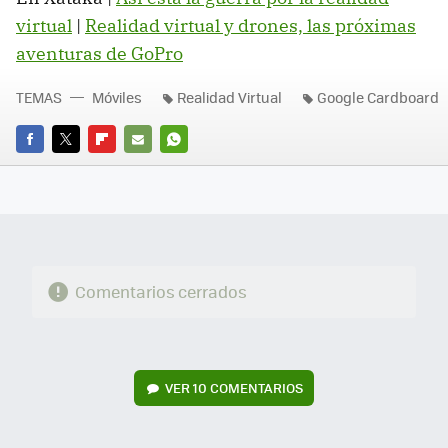
virtual
|
Realidad virtual y drones, las próximas
aventuras de GoPro
TEMAS
Móviles
Realidad Virtual
Google Cardboard
FACEBOOK
TWITTER
FLIPBOARD
E-
WHATSAPP
MAIL
Comentarios cerrados
VER
10 COMENTARIOS