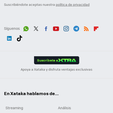
Suscribiéndote aceptas nuestra
política de privacidad
Síguenos
Wh
Twit
Fac
You
Inst
Tele
RSS
Flip
ats
ter
ebo
tub
agr
gra
boa
Link
Tikt
App
ok
e
am
m
rd
edI
ok
Suscríbete a
n
Apoya a Xataka y disfruta ventajas exclusivas
En Xataka hablamos de...
Streaming
Análisis