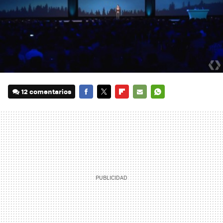
12 comentarios
FACEBOOK
TWITTER
FLIPBOARD
E-
WHATSAPP
MAIL