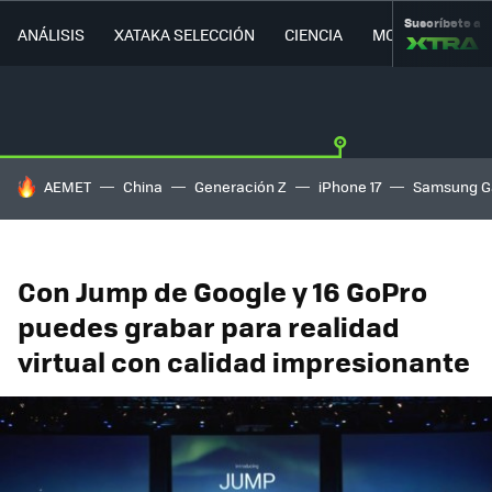
Suscríbete a
ANÁLISIS
XATAKA SELECCIÓN
CIENCIA
MOVILIDAD
HOY SE HABLA DE
AEMET
China
Generación Z
iPhone 17
Samsung G
Con Jump de Google y 16 GoPro
puedes grabar para realidad
virtual con calidad impresionante