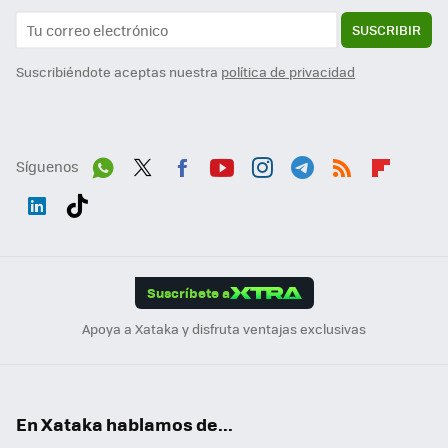
SUSCRIBIR
Suscribiéndote aceptas nuestra
política de privacidad
Síguenos
Wh
Twit
Fac
You
Inst
Tele
RSS
Flip
ats
ter
ebo
tub
agr
gra
boa
Link
Tikt
App
ok
e
am
m
rd
edI
ok
Suscríbete a
n
Apoya a Xataka y disfruta ventajas exclusivas
En Xataka hablamos de...