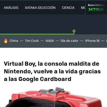
Suscríbete a
ANÁLISIS
XATAKA SELECCIÓN
CIENCIA
MOVILIDAD
HOY SE HABLA DE
China
Tim Cook
NASA
Ola de calor
iPhone 18
Virtual Boy, la consola maldita de
Nintendo, vuelve a la vida gracias
a las Google Cardboard