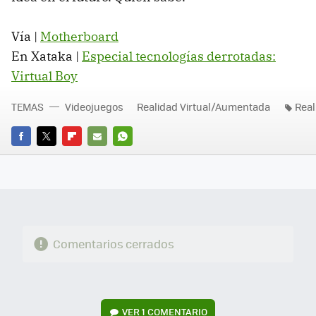
Vía |
Motherboard
En Xataka |
Especial tecnologías derrotadas:
Virtual Boy
TEMAS
Videojuegos
Realidad Virtual/Aumentada
Real
FACEBOOK
TWITTER
FLIPBOARD
E-
WHATSAPP
MAIL
Comentarios cerrados
VER
1 COMENTARIO