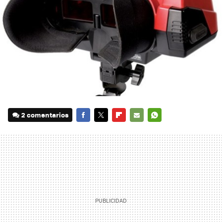
2 comentarios
FACEBOOK
TWITTER
FLIPBOARD
E-
WHATSAPP
MAIL