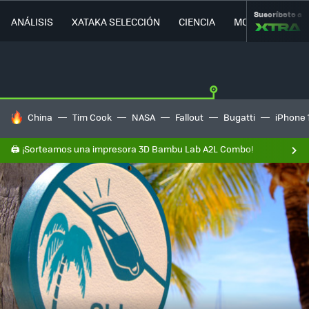
Suscríbete a
ANÁLISIS
XATAKA SELECCIÓN
CIENCIA
MOVILIDAD
HOY SE HABLA DE
China
Tim Cook
NASA
Fallout
Bugatti
iPhone 
🖨️ ¡Sorteamos una impresora 3D Bambu Lab A2L Combo!