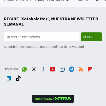
RECIBE "Xatakaletter", NUESTRA NEWSLETTER
SEMANAL
SUSCRIBIR
Suscribiéndote aceptas nuestra
política de privacidad
Síguenos
Wh
Twit
Fac
You
Inst
Tele
RSS
Flip
ats
ter
ebo
tub
agr
gra
boa
Link
Tikt
App
ok
e
am
m
rd
edI
ok
Suscríbete a
n