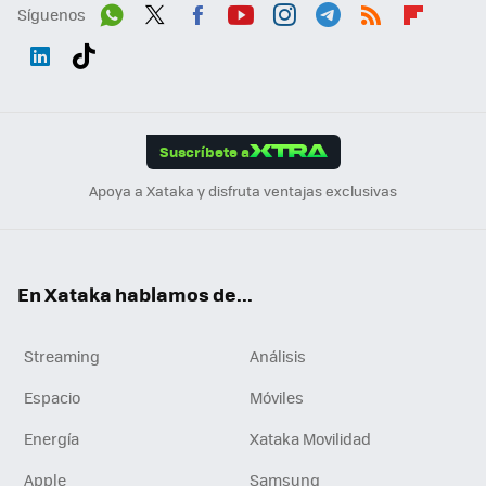
Síguenos
Wh
Twit
Fac
You
Inst
Tele
RSS
Flip
ats
ter
ebo
tub
agr
gra
boa
Link
Tikt
App
ok
e
am
m
rd
edI
ok
Suscríbete a
n
Apoya a Xataka y disfruta ventajas exclusivas
En Xataka hablamos de...
Streaming
Análisis
Espacio
Móviles
Energía
Xataka Movilidad
Apple
Samsung