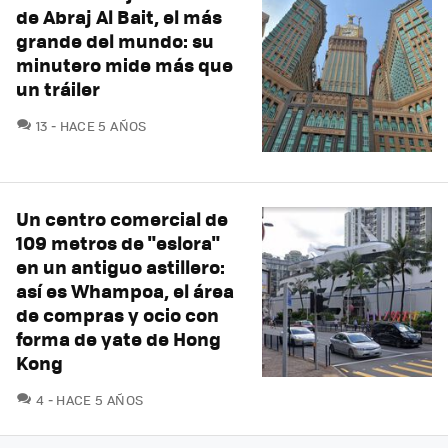
de Abraj Al Bait, el más
grande del mundo: su
minutero mide más que
un tráiler
COMENTARIOS
13
HACE 5 AÑOS
Un centro comercial de
109 metros de "eslora"
en un antiguo astillero:
así es Whampoa, el área
de compras y ocio con
forma de yate de Hong
Kong
COMENTARIOS
4
HACE 5 AÑOS