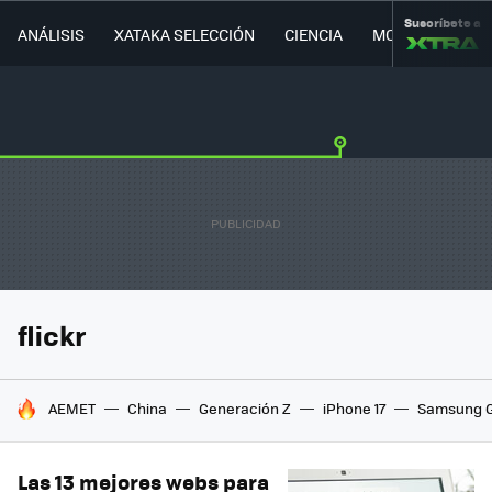
Suscríbete a
ANÁLISIS
XATAKA SELECCIÓN
CIENCIA
MOVILIDAD
flickr
HOY SE HABLA DE
AEMET
China
Generación Z
iPhone 17
Samsung G
Las 13 mejores webs para