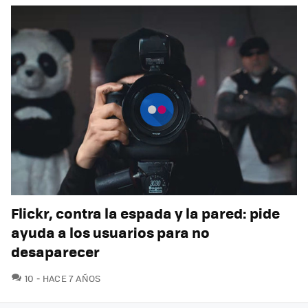
Flickr, contra la espada y la pared: pide
ayuda a los usuarios para no
desaparecer
COMENTARIOS
10
HACE 7 AÑOS