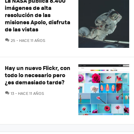
La NASA publica 8.400
imágenes de alta
resolución de las
misiones Apolo, disfruta
de las vistas
COMENTARIOS
25
HACE 11 AÑOS
Hay un nuevo Flickr, con
todo lo necesario pero
¿es demasiado tarde?
COMENTARIOS
13
HACE 11 AÑOS