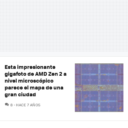
Esta impresionante
gigafoto de AMD Zen 2 a
nivel microscópico
parece el mapa de una
gran ciudad
COMENTARIOS
8
HACE 7 AÑOS