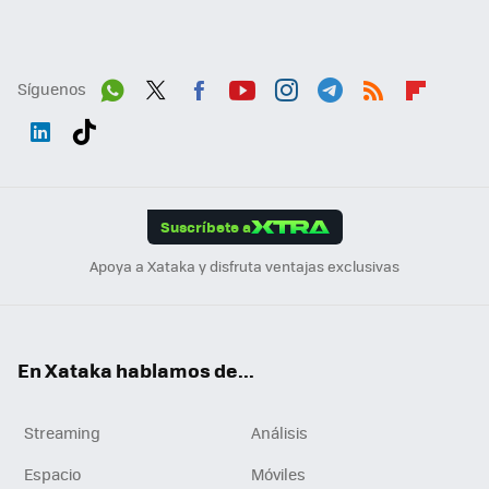
Síguenos
Wh
Twit
Fac
You
Inst
Tele
RSS
Flip
ats
ter
ebo
tub
agr
gra
boa
Link
Tikt
App
ok
e
am
m
rd
edI
ok
Suscríbete a
n
Apoya a Xataka y disfruta ventajas exclusivas
En Xataka hablamos de...
Streaming
Análisis
Espacio
Móviles