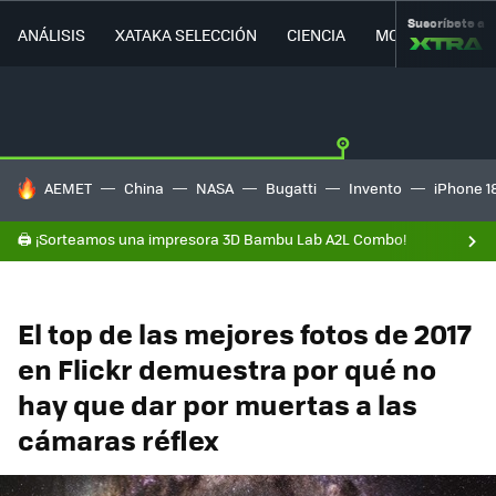
Suscríbete a
ANÁLISIS
XATAKA SELECCIÓN
CIENCIA
MOVILIDAD
HOY SE HABLA DE
AEMET
China
NASA
Bugatti
Invento
iPhone 1
🖨️ ¡Sorteamos una impresora 3D Bambu Lab A2L Combo!
El top de las mejores fotos de 2017
en Flickr demuestra por qué no
hay que dar por muertas a las
cámaras réflex