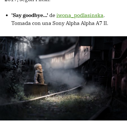
'Say goodbye...'
de
iwona_podlasinska
.
Tomada con una Sony Alpha Alpha A7 II.