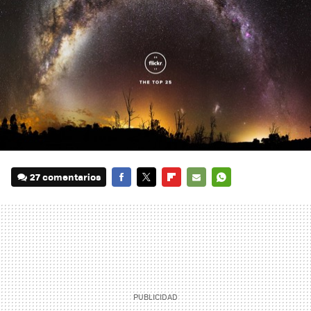
27 comentarios
FACEBOOK
TWITTER
FLIPBOARD
E-
WHATSAPP
MAIL