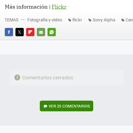
Más información |
Flickr
TEMAS
Fotografía y vídeo
flickr
Sony Alpha
Ca
FACEBOOK
TWITTER
FLIPBOARD
E-
WHATSAPP
MAIL
Comentarios cerrados
VER
25 COMENTARIOS