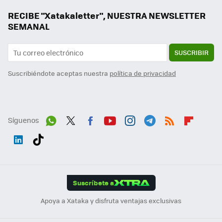
RECIBE "Xatakaletter", NUESTRA NEWSLETTER
SEMANAL
SUSCRIBIR
Suscribiéndote aceptas nuestra
política de privacidad
Síguenos
Wh
Twit
Fac
You
Inst
Tele
RSS
Flip
ats
ter
ebo
tub
agr
gra
boa
Link
Tikt
App
ok
e
am
m
rd
edI
ok
Suscríbete a
n
Apoya a Xataka y disfruta ventajas exclusivas