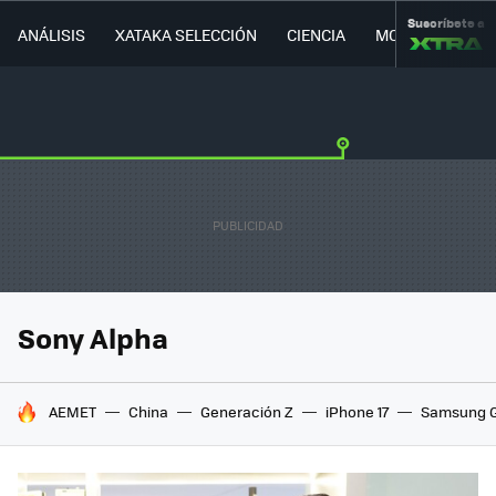
Suscríbete a
ANÁLISIS
XATAKA SELECCIÓN
CIENCIA
MOVILIDAD
Sony Alpha
HOY SE HABLA DE
AEMET
China
Generación Z
iPhone 17
Samsung G