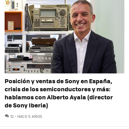
Posición y ventas de Sony en España,
crisis de los semiconductores y más:
hablamos con Alberto Ayala (director
de Sony Iberia)
COMENTARIOS
12
HACE 5 AÑOS