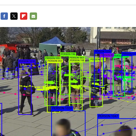
FACEBOOK
TWITTER
FLIPBOARD
E-
MAIL