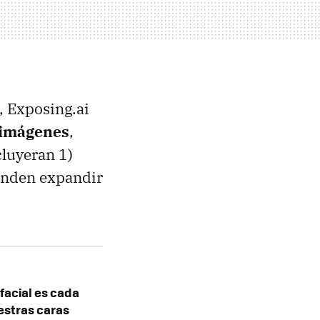
, Exposing.ai
e imágenes
,
cluyeran 1)
tenden expandir
facial es cada
uestras caras