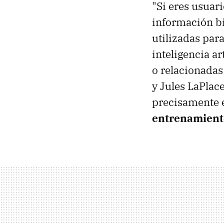
"Si eres usuar
información bi
utilizadas par
inteligencia a
o relacionadas
y Jules LaPlace
precisamente e
entrenamient