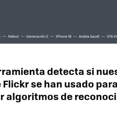
a
Fallout
Generación Z
iPhone 18
Arabia Saudí
GTA VI
rramienta detecta si nue
e Flickr se han usado par
r algoritmos de reconoc