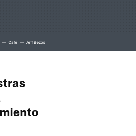
Café
Jeff Bezos
stras
a
imiento