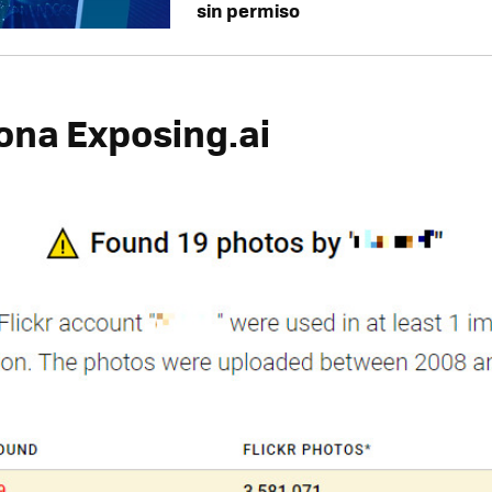
sin permiso
iona Exposing.ai