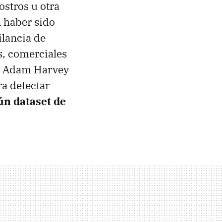
ostros u otra
 haber sido
ilancia de
s, comerciales
Adam Harvey
ra detectar
ún dataset de