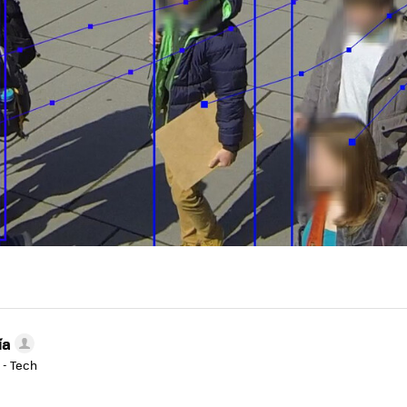
ía
 - Tech