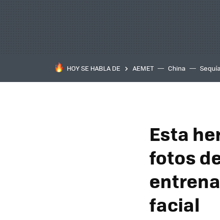
HOY SE HABLA DE
AEMET
China
Sequí
Esta he
fotos d
entrena
facial