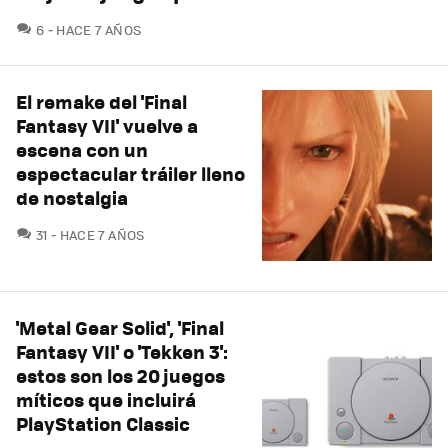
COMENTARIOS
6
HACE 7 AÑOS
El remake del 'Final
Fantasy VII' vuelve a
escena con un
espectacular tráiler lleno
de nostalgia
COMENTARIOS
31
HACE 7 AÑOS
'Metal Gear Solid', 'Final
Fantasy VII' o 'Tekken 3':
estos son los 20 juegos
míticos que incluirá
PlayStation Classic