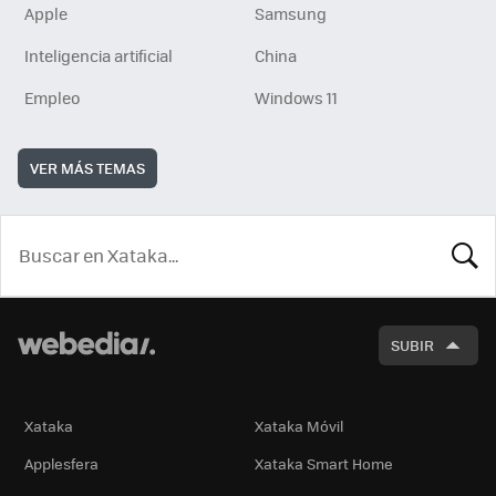
Apple
Samsung
Inteligencia artificial
China
Empleo
Windows 11
VER MÁS TEMAS
BUSCA
SUBIR
Xataka
Xataka Móvil
Applesfera
Xataka Smart Home