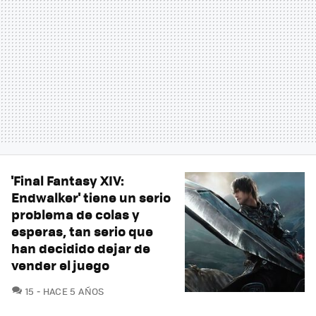
'Final Fantasy XIV:
Endwalker' tiene un serio
problema de colas y
esperas, tan serio que
han decidido dejar de
vender el juego
COMENTARIOS
15
HACE 5 AÑOS