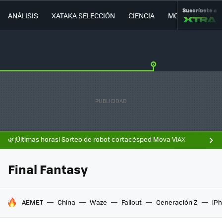
Suscríbete a
ANÁLISIS
XATAKA SELECCIÓN
CIENCIA
MOVILIDAD
🌿¡Últimas horas! Sorteo de robot cortacésped Mova ViAX
Final Fantasy
HOY SE HABLA DE
AEMET
China
Waze
Fallout
Generación Z
iPh