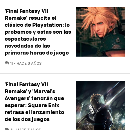
‘Final Fantasy VII
Remake’ resucita el
clásico de Playstation: lo
probamos y estas son las
espectaculares
novedades de las
primeras horas de juego
COMENTARIOS
11
HACE 6 AÑOS
'Final Fantasy VII
Remake' y 'Marvel's
Avengers' tendrán que
esperar: Square Enix
retrasa el lanzamiento
de los dos juegos
COMENTARIOS
6
HACE 7 AÑOS