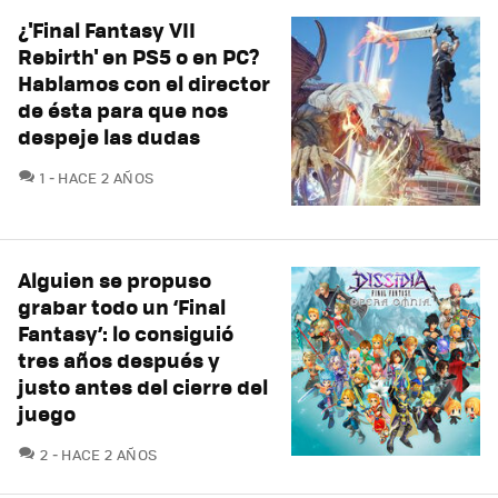
¿'Final Fantasy VII
Rebirth' en PS5 o en PC?
Hablamos con el director
de ésta para que nos
despeje las dudas
COMENTARIOS
1
HACE 2 AÑOS
Alguien se propuso
grabar todo un ‘Final
Fantasy’: lo consiguió
tres años después y
justo antes del cierre del
juego
COMENTARIOS
2
HACE 2 AÑOS