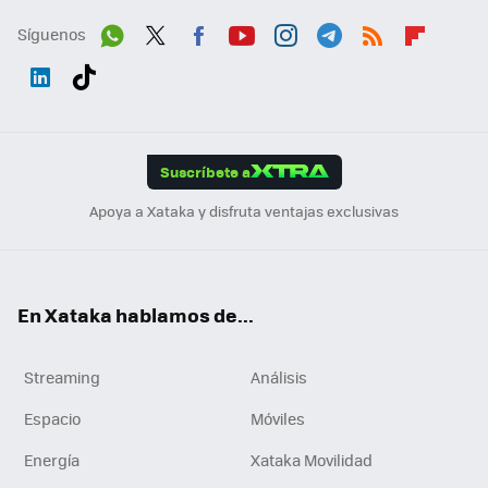
Síguenos
Wh
Twit
Fac
You
Inst
Tele
RSS
Flip
ats
ter
ebo
tub
agr
gra
boa
Link
Tikt
App
ok
e
am
m
rd
edI
ok
Suscríbete a
n
Apoya a Xataka y disfruta ventajas exclusivas
En Xataka hablamos de...
Streaming
Análisis
Espacio
Móviles
Energía
Xataka Movilidad