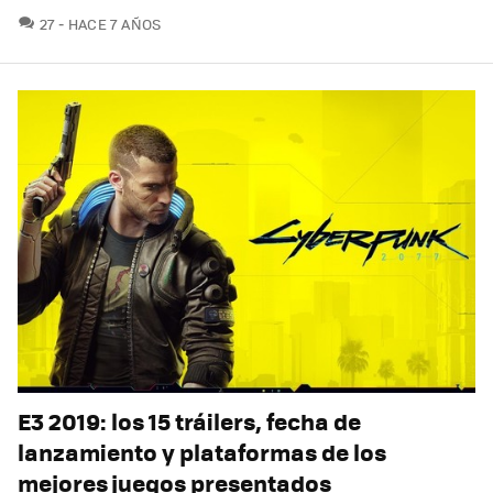
COMENTARIOS
27
HACE 7 AÑOS
E3 2019: los 15 tráilers, fecha de
lanzamiento y plataformas de los
mejores juegos presentados