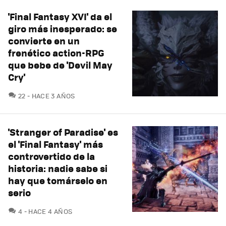
'Final Fantasy XVI' da el
giro más inesperado: se
convierte en un
frenético action-RPG
que bebe de 'Devil May
Cry'
COMENTARIOS
22
HACE 3 AÑOS
'Stranger of Paradise' es
el 'Final Fantasy' más
controvertido de la
historia: nadie sabe si
hay que tomárselo en
serio
COMENTARIOS
4
HACE 4 AÑOS