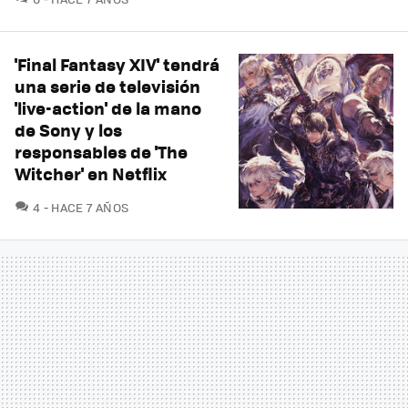
'Final Fantasy XIV' tendrá
una serie de televisión
'live-action' de la mano
de Sony y los
responsables de 'The
Witcher' en Netflix
COMENTARIOS
4
HACE 7 AÑOS