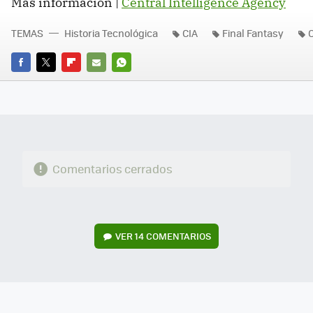
Más información |
Central Intelligence Agency
TEMAS
Historia Tecnológica
CIA
Final Fantasy
FACEBOOK
TWITTER
FLIPBOARD
E-
WHATSAPP
MAIL
Comentarios cerrados
VER
14 COMENTARIOS