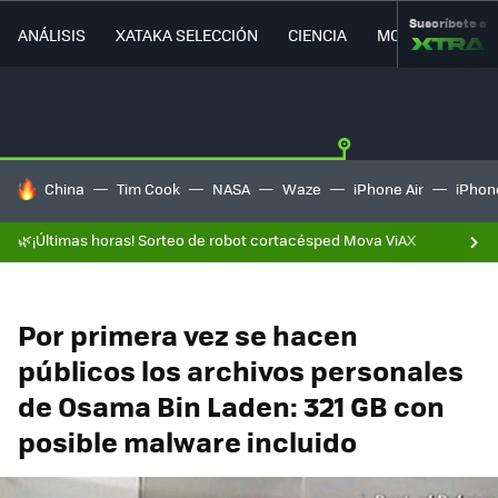
Suscríbete a
ANÁLISIS
XATAKA SELECCIÓN
CIENCIA
MOVILIDAD
HOY SE HABLA DE
China
Tim Cook
NASA
Waze
iPhone Air
iPhone
🌿¡Últimas horas! Sorteo de robot cortacésped Mova ViAX
Por primera vez se hacen
públicos los archivos personales
de Osama Bin Laden: 321 GB con
posible malware incluido