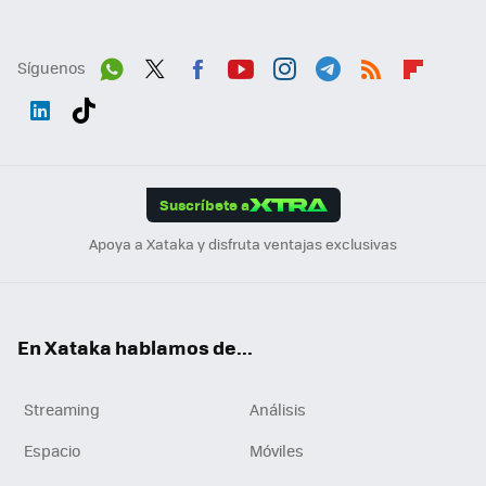
Síguenos
Wh
Twit
Fac
You
Inst
Tele
RSS
Flip
ats
ter
ebo
tub
agr
gra
boa
Link
Tikt
App
ok
e
am
m
rd
edI
ok
Suscríbete a
n
Apoya a Xataka y disfruta ventajas exclusivas
En Xataka hablamos de...
Streaming
Análisis
Espacio
Móviles