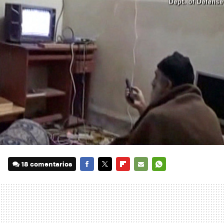
18 comentarios
FACEBOOK
TWITTER
FLIPBOARD
E-
WHATSAPP
MAIL