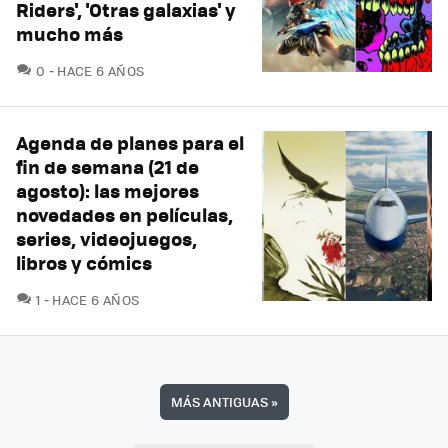
Riders', 'Otras galaxias' y
mucho más
COMENTARIOS
0
HACE 6 AÑOS
Agenda de planes para el
fin de semana (21 de
agosto): las mejores
novedades en películas,
series, videojuegos,
libros y cómics
COMENTARIOS
1
HACE 6 AÑOS
MÁS ANTIGUAS
»