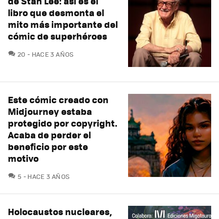
de Stan Lee: así es el
libro que desmonta el
mito más importante del
cómic de superhéroes
COMENTARIOS
20
HACE 3 AÑOS
Este cómic creado con
Midjourney estaba
protegido por copyright.
Acaba de perder el
beneficio por este
motivo
COMENTARIOS
5
HACE 3 AÑOS
Holocaustos nucleares,