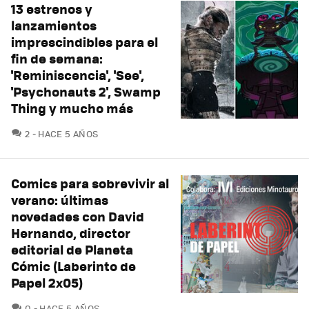
13 estrenos y
lanzamientos
imprescindibles para el
fin de semana:
'Reminiscencia', 'See',
'Psychonauts 2', Swamp
Thing y mucho más
COMENTARIOS
2
HACE 5 AÑOS
Comics para sobrevivir al
verano: últimas
novedades con David
Hernando, director
editorial de Planeta
Cómic (Laberinto de
Papel 2x05)
COMENTARIOS
0
HACE 5 AÑOS