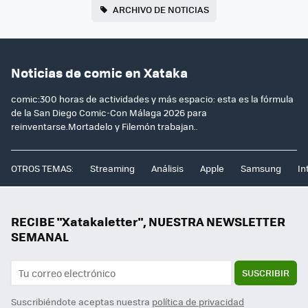
ARCHIVO DE NOTICIAS
Noticias de comic en Xataka
comic:300 horas de actividades y más espacio: esta es la fórmula
de la San Diego Comic-Con Málaga 2026 para
reinventarse.Mortadelo y Filemón trabajan..
OTROS TEMAS:
Streaming
Análisis
Apple
Samsung
In
RECIBE "Xatakaletter", NUESTRA NEWSLETTER
SEMANAL
SUSCRIBIR
Suscribiéndote aceptas nuestra
política de privacidad