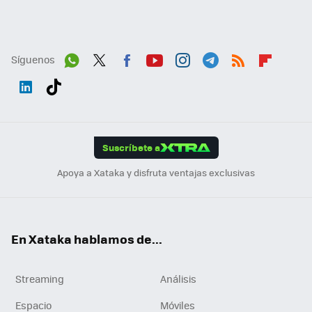
Síguenos
Wh
Twit
Fac
You
Inst
Tele
RSS
Flip
ats
ter
ebo
tub
agr
gra
boa
Link
Tikt
App
ok
e
am
m
rd
edI
ok
Suscríbete a
n
Apoya a Xataka y disfruta ventajas exclusivas
En Xataka hablamos de...
Streaming
Análisis
Espacio
Móviles