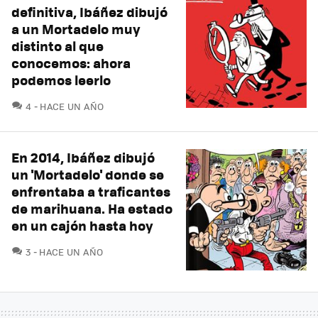
definitiva, Ibáñez dibujó
a un Mortadelo muy
distinto al que
conocemos: ahora
podemos leerlo
COMENTARIOS
4
HACE UN AÑO
En 2014, Ibáñez dibujó
un 'Mortadelo' donde se
enfrentaba a traficantes
de marihuana. Ha estado
en un cajón hasta hoy
COMENTARIOS
3
HACE UN AÑO