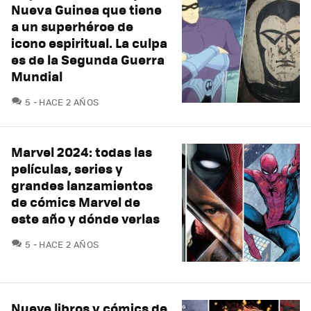
Nueva Guinea que tiene
a un superhéroe de
icono espiritual. La culpa
es de la Segunda Guerra
Mundial
COMENTARIOS
5
HACE 2 AÑOS
Marvel 2024: todas las
películas, series y
grandes lanzamientos
de cómics Marvel de
este año y dónde verlas
COMENTARIOS
5
HACE 2 AÑOS
Nueve libros y cómics de