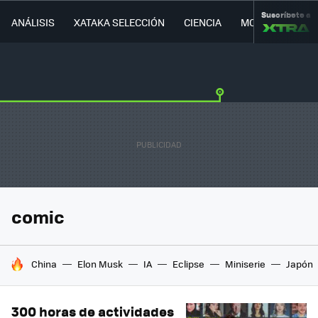
Suscríbete a
ANÁLISIS
XATAKA SELECCIÓN
CIENCIA
MOVILIDAD
comic
HOY SE HABLA DE
China
Elon Musk
IA
Eclipse
Miniserie
Japón
300 horas de actividades