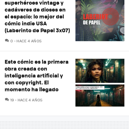
superhéroes vintage y
cadáveres de dioses en
el espacio: lo mejor del
cómic indie USA
(Laberinto de Papel 3x07)
COMENTARIOS
0
HACE 4 AÑOS
Este cómic es la primera
obra creada con
inteligencia artificial y
con copyright. El
momento ha llegado
COMENTARIOS
19
HACE 4 AÑOS