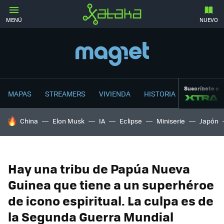
MENÚ
NUEVO
Suscríbete a
MAPAS
STREAMERS
VIVIENDA
HISTORIA
HOY SE HABLA DE
China
Elon Musk
IA
Eclipse
Miniserie
Japón
Hay una tribu de Papúa Nueva
Guinea que tiene a un superhéroe
de icono espiritual. La culpa es de
la Segunda Guerra Mundial