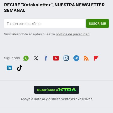
RECIBE "Xatakaletter", NUESTRA NEWSLETTER
SEMANAL
SUSCRIBIR
Suscribiéndote aceptas nuestra
política de privacidad
Síguenos
Wh
Twit
Fac
You
Inst
Tele
RSS
Flip
ats
ter
ebo
tub
agr
gra
boa
Link
Tikt
App
ok
e
am
m
rd
edI
ok
Suscríbete a
n
Apoya a Xataka y disfruta ventajas exclusivas