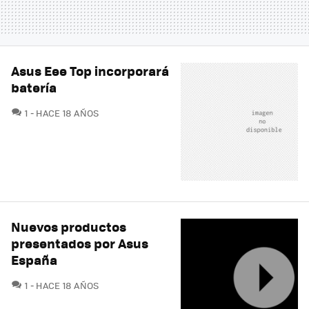
Asus Eee Top incorporará
batería
COMENTARIOS
1
HACE 18 AÑOS
Nuevos productos
presentados por Asus
España
COMENTARIOS
1
HACE 18 AÑOS