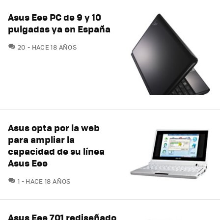
Asus Eee PC de 9 y 10
pulgadas ya en España
COMENTARIOS
20
HACE 18 AÑOS
Asus opta por la web
para ampliar la
capacidad de su línea
Asus Eee
COMENTARIOS
1
HACE 18 AÑOS
Asus Eee 701 rediseñado