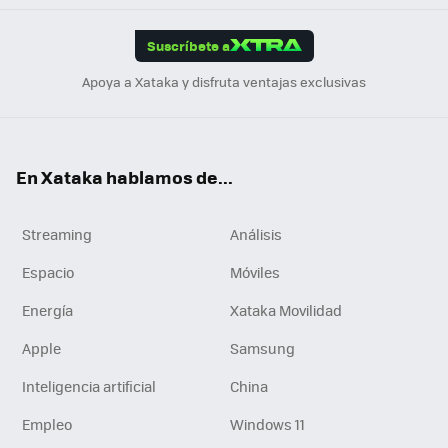
App
ok
e
am
m
rd
edI
ok
Suscríbete a
n
Apoya a Xataka y disfruta ventajas exclusivas
En Xataka hablamos de...
Streaming
Análisis
Espacio
Móviles
Energía
Xataka Movilidad
Apple
Samsung
Inteligencia artificial
China
Empleo
Windows 11