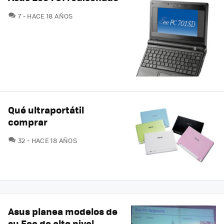
COMENTARIOS
7
HACE 18 AÑOS
Qué ultraportátil
comprar
COMENTARIOS
32
HACE 18 AÑOS
Asus planea modelos de
su Eee de alto nivel