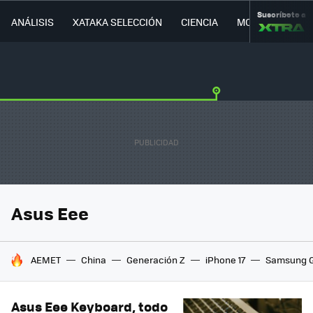
Suscríbete a
ANÁLISIS
XATAKA SELECCIÓN
CIENCIA
MOVILIDAD
Asus Eee
HOY SE HABLA DE
AEMET
China
Generación Z
iPhone 17
Samsung G
Asus Eee Keyboard, todo