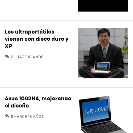
Los ultraportátiles
vienen con disco duro y
XP
COMENTARIOS
2
HACE 18 AÑOS
Asus 1002HA, mejorando
el diseño
COMENTARIOS
8
HACE 18 AÑOS