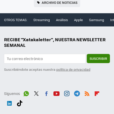
ARCHIVO DE NOTICIAS
OTROS TEMAS:
Streaming
Análisis
Apple
Samsung
In
RECIBE "Xatakaletter", NUESTRA NEWSLETTER
SEMANAL
SUSCRIBIR
Suscribiéndote aceptas nuestra
política de privacidad
Síguenos
Wh
Twit
Fac
You
Inst
Tele
RSS
Flip
ats
ter
ebo
tub
agr
gra
boa
Link
Tikt