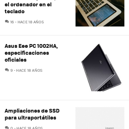
el ordenador en el
teclado
COMENTARIOS
16
HACE 18 AÑOS
Asus Eee PC 1002HA,
especificaciones
oficiales
COMENTARIOS
9
HACE 18 AÑOS
Ampliaciones de SSD
para ultraportátiles
COMENTARIOS
0
HACE 18 AÑOS