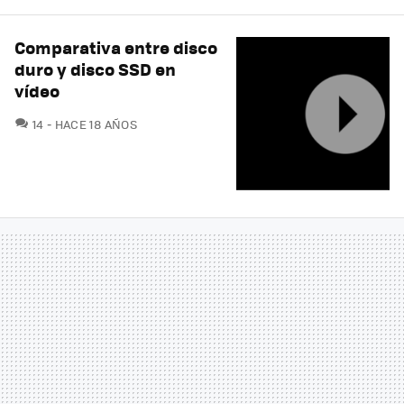
Comparativa entre disco
duro y disco SSD en
vídeo
COMENTARIOS
14
HACE 18 AÑOS