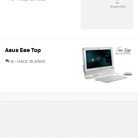
Asus Eee Top
COMENTARIOS
8
HACE 18 AÑOS