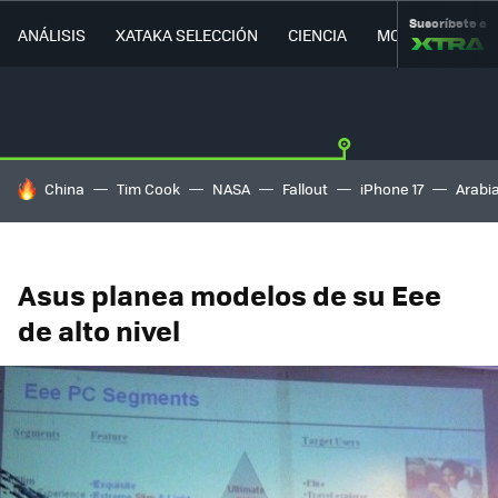
Suscríbete a
ANÁLISIS
XATAKA SELECCIÓN
CIENCIA
MOVILIDAD
HOY SE HABLA DE
China
Tim Cook
NASA
Fallout
iPhone 17
Arabi
Asus planea modelos de su Eee
de alto nivel