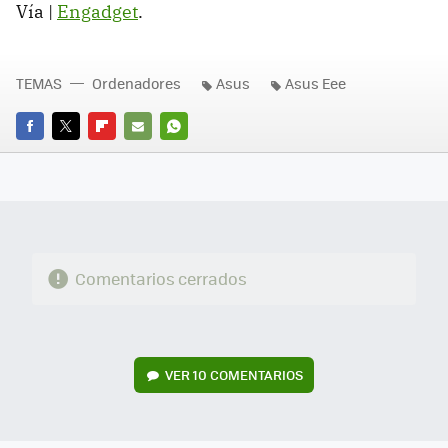
Vía |
Engadget
.
TEMAS
Ordenadores
Asus
Asus Eee
FACEBOOK
TWITTER
FLIPBOARD
E-
WHATSAPP
MAIL
Comentarios cerrados
VER
10 COMENTARIOS