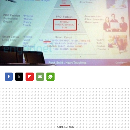
FACEBOOK
TWITTER
FLIPBOARD
E-
WHATSAPP
MAIL