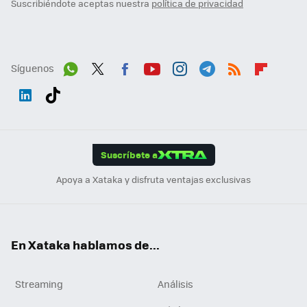
Suscribiéndote aceptas nuestra
política de privacidad
Síguenos
Wh
Twit
Fac
You
Inst
Tele
RSS
Flip
ats
ter
ebo
tub
agr
gra
boa
Link
Tikt
App
ok
e
am
m
rd
edI
ok
Suscríbete a
n
Apoya a Xataka y disfruta ventajas exclusivas
En Xataka hablamos de...
Streaming
Análisis