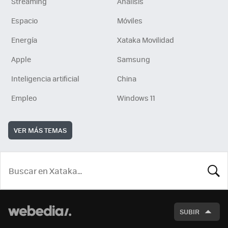
Streaming
Análisis
Espacio
Móviles
Energía
Xataka Movilidad
Apple
Samsung
Inteligencia artificial
China
Empleo
Windows 11
VER MÁS TEMAS
BUSCA
SUBIR