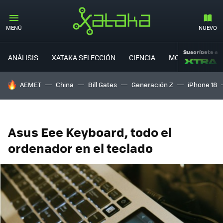
MENÚ
NUEVO
Suscríbete a
ANÁLISIS
XATAKA SELECCIÓN
CIENCIA
MOVILIDAD
HOY SE HABLA DE
AEMET
China
Bill Gates
Generación Z
iPhone 18
Asus Eee Keyboard, todo el
ordenador en el teclado