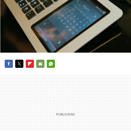
FACEBOOK
TWITTER
FLIPBOARD
E-
WHATSAPP
MAIL