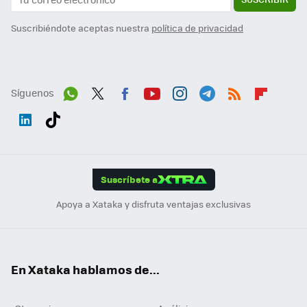
Suscribiéndote aceptas nuestra
política de privacidad
Síguenos
Wh
Twit
Fac
You
Inst
Tele
RSS
Flip
ats
ter
ebo
tub
agr
gra
boa
Link
Tikt
App
ok
e
am
m
rd
edI
ok
Suscríbete a
n
Apoya a Xataka y disfruta ventajas exclusivas
En Xataka hablamos de...