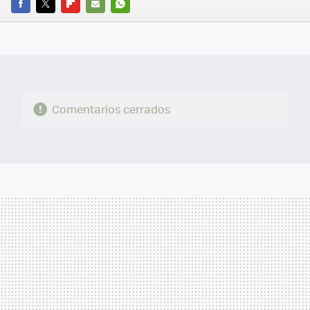
FACEBOOK
TWITTER
FLIPBOARD
E-
WHATSAPP
MAIL
Comentarios cerrados