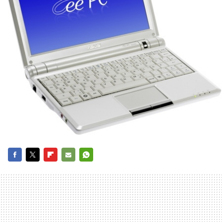
FACEBOOK
TWITTER
FLIPBOARD
E-
WHATSAPP
MAIL