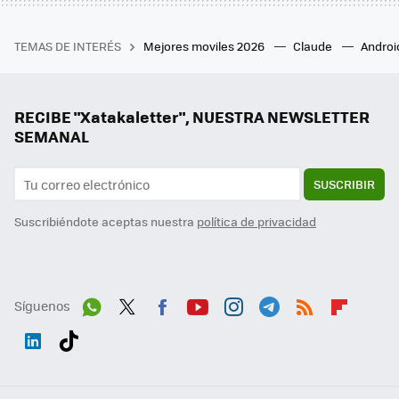
TEMAS DE INTERÉS
Mejores moviles 2026
Claude
Androi
RECIBE "Xatakaletter", NUESTRA NEWSLETTER
SEMANAL
SUSCRIBIR
Suscribiéndote aceptas nuestra
política de privacidad
Síguenos
Wh
Twit
Fac
You
Inst
Tele
RSS
Flip
ats
ter
ebo
tub
agr
gra
boa
Link
Tikt
App
ok
e
am
m
rd
edI
ok