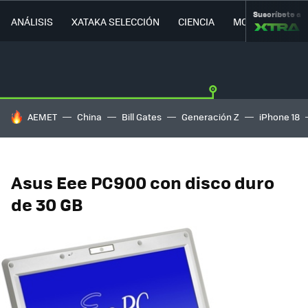
Suscríbete a
ANÁLISIS
XATAKA SELECCIÓN
CIENCIA
MOVILIDAD
HOY SE HABLA DE
AEMET
China
Bill Gates
Generación Z
iPhone 18
Asus Eee PC900 con disco duro
de 30 GB