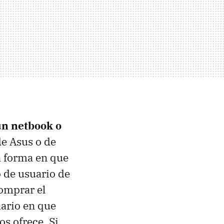
n netbook o
de Asus o de
la forma en que
 de usuario de
comprar el
ario en que
s ofrece. Si