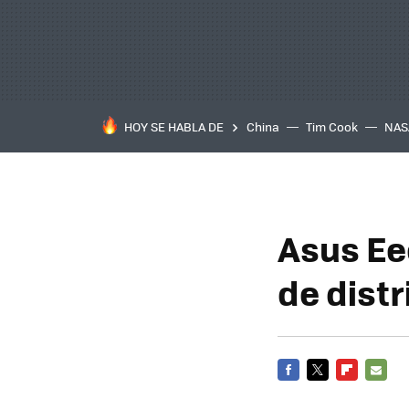
HOY SE HABLA DE
China
Tim Cook
NAS
Asus Ee
de distr
FACEBOOK
TWITTER
FLIPBOARD
E-