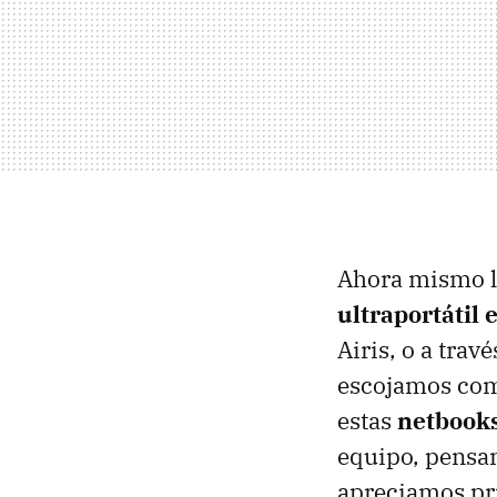
Ahora mismo l
ultraportátil
Airis, o a tra
escojamos comp
estas
netbook
equipo, pensam
apreciamos pri