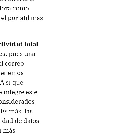
adora como
el portátil más
tividad total
les, pues una
l correo
 tenemos
A sí que
e integre este
considerados
Es más, las
tidad de datos
n más