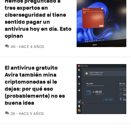
Hemos preguntado a
tres expertos en
ciberseguridad si tiene
sentido pagar un
antivirus hoy en día. Esto
opinan
COMENTARIOS
49
HACE 4 AÑOS
El antivirus gratuito
Avira también mina
criptomonedas si le
dejas: por qué eso
(probablemente) no es
buena idea
COMENTARIOS
28
HACE 5 AÑOS