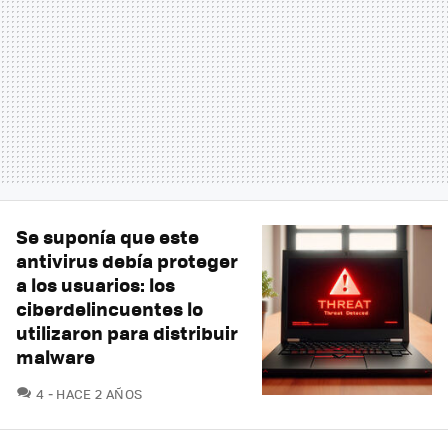
Se suponía que este
antivirus debía proteger
a los usuarios: los
ciberdelincuentes lo
utilizaron para distribuir
malware
COMENTARIOS
4
HACE 2 AÑOS