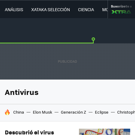
Suscríbete a
ANÁLISIS
XATAKA SELECCIÓN
CIENCIA
MOVILIDAD
Antivirus
HOY SE HABLA DE
China
Elon Musk
Generación Z
Eclipse
Christop
Descubrió el virus