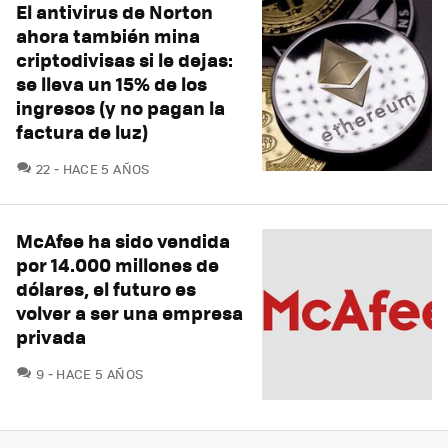
El antivirus de Norton
ahora también mina
criptodivisas si le dejas:
se lleva un 15% de los
ingresos (y no pagan la
factura de luz)
COMENTARIOS
22
HACE 5 AÑOS
McAfee ha sido vendida
por 14.000 millones de
dólares, el futuro es
volver a ser una empresa
privada
COMENTARIOS
9
HACE 5 AÑOS