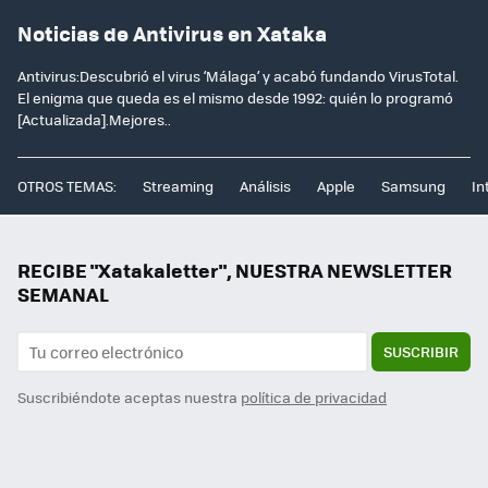
Noticias de Antivirus en Xataka
Antivirus:Descubrió el virus ‘Málaga’ y acabó fundando VirusTotal.
El enigma que queda es el mismo desde 1992: quién lo programó
[Actualizada].Mejores..
OTROS TEMAS:
Streaming
Análisis
Apple
Samsung
In
RECIBE "Xatakaletter", NUESTRA NEWSLETTER
SEMANAL
SUSCRIBIR
Suscribiéndote aceptas nuestra
política de privacidad