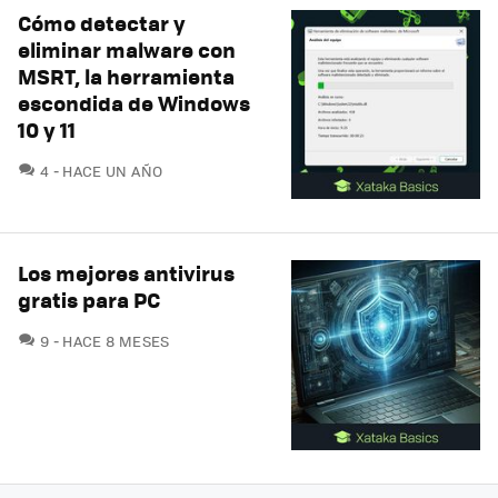
Cómo detectar y
eliminar malware con
MSRT, la herramienta
escondida de Windows
10 y 11
COMENTARIOS
4
HACE UN AÑO
Los mejores antivirus
gratis para PC
COMENTARIOS
9
HACE 8 MESES