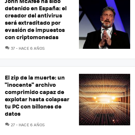
John McAfee ha sido
detenido en España: el
creador del antivirus
será extraditado por
evasión de impuestos
con criptomonedas
COMENTARIOS
37
HACE 6 AÑOS
El zip de la muerte: un
"inocente" archivo
comprimido capaz de
explotar hasta colapsar
tu PC con billones de
datos
COMENTARIOS
27
HACE 6 AÑOS