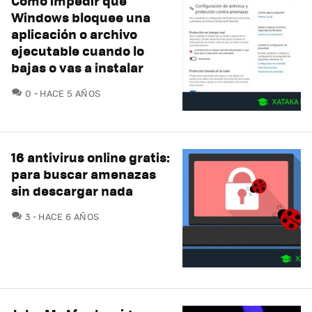
Cómo impedir que
Windows bloquee una
aplicación o archivo
ejecutable cuando lo
bajas o vas a instalar
COMENTARIOS
0
HACE 5 AÑOS
16 antivirus online gratis:
para buscar amenazas
sin descargar nada
COMENTARIOS
3
HACE 6 AÑOS