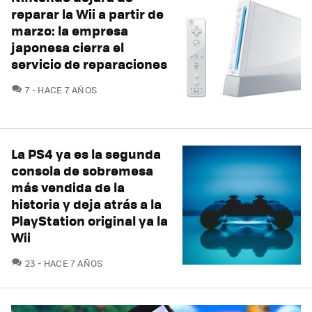
reparar la Wii a partir de
marzo: la empresa
japonesa cierra el
servicio de reparaciones
COMENTARIOS
7
HACE 7 AÑOS
La PS4 ya es la segunda
consola de sobremesa
más vendida de la
historia y deja atrás a la
PlayStation original ya la
Wii
COMENTARIOS
23
HACE 7 AÑOS