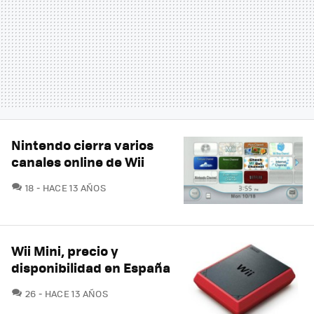
Nintendo cierra varios
canales online de Wii
COMENTARIOS
18
HACE 13 AÑOS
Wii Mini, precio y
disponibilidad en España
COMENTARIOS
26
HACE 13 AÑOS