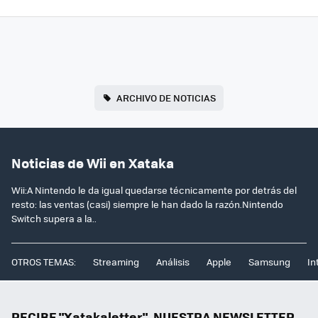
ARCHIVO DE NOTICIAS
Noticias de Wii en Xataka
Wii:A Nintendo le da igual quedarse técnicamente por detrás del
resto: las ventas (casi) siempre le han dado la razón.Nintendo
Switch supera a la..
OTROS TEMAS:
Streaming
Análisis
Apple
Samsung
In
RECIBE "Xatakaletter", NUESTRA NEWSLETTER