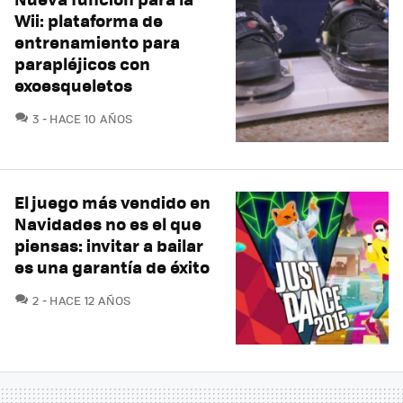
Wii: plataforma de
entrenamiento para
parapléjicos con
exoesqueletos
COMENTARIOS
3
HACE 10 AÑOS
El juego más vendido en
Navidades no es el que
piensas: invitar a bailar
es una garantía de éxito
COMENTARIOS
2
HACE 12 AÑOS