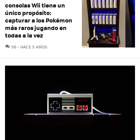
consolas Wii tiene un
único propósito:
capturar a los Pokémon
más raros jugando en
todas a la vez
COMENTARIOS
56
HACE 5 AÑOS