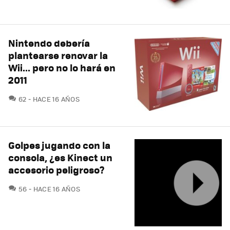
Nintendo debería
plantearse renovar la
Wii... pero no lo hará en
2011
COMENTARIOS
62
HACE 16 AÑOS
Golpes jugando con la
consola, ¿es Kinect un
accesorio peligroso?
COMENTARIOS
56
HACE 16 AÑOS