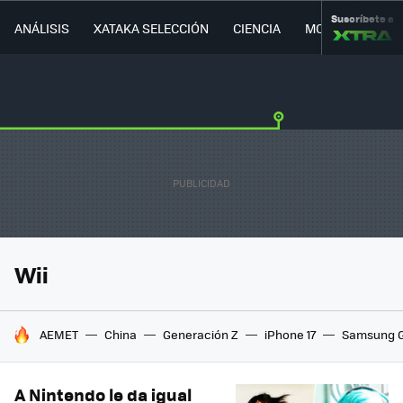
Suscríbete a
ANÁLISIS
XATAKA SELECCIÓN
CIENCIA
MOVILIDAD
Wii
HOY SE HABLA DE
AEMET
China
Generación Z
iPhone 17
Samsung G
A Nintendo le da igual