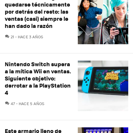
quedarse técnicamente
por detrás del resto: las
ventas (casi) siempre le
han dado la razón
COMENTARIOS
21
HACE 3 AÑOS
Nintendo Switch supera
a la mítica Wii en ventas.
Siguiente objetivo:
derrotar a la PlayStation
4
COMENTARIOS
47
HACE 5 AÑOS
Este armario lleno de