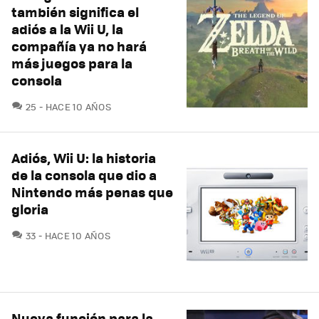
también significa el
adiós a la Wii U, la
compañía ya no hará
más juegos para la
consola
COMENTARIOS
25
HACE 10 AÑOS
Adiós, Wii U: la historia
de la consola que dio a
Nintendo más penas que
gloria
COMENTARIOS
33
HACE 10 AÑOS
Nueva función para la