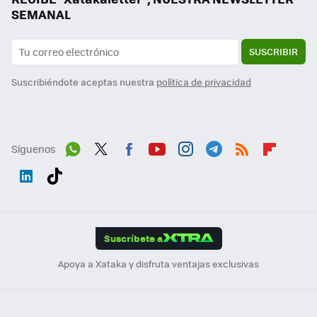
SEMANAL
SUSCRIBIR
Suscribiéndote aceptas nuestra
política de privacidad
Síguenos
Wh
Twit
Fac
You
Inst
Tele
RSS
Flip
ats
ter
ebo
tub
agr
gra
boa
Link
Tikt
App
ok
e
am
m
rd
edI
ok
Suscríbete a
n
Apoya a Xataka y disfruta ventajas exclusivas