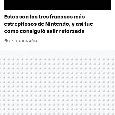
Estos son los tres fracasos más
estrepitosos de Nintendo, y así fue
como consiguió salir reforzada
COMENTARIOS
87
HACE 6 AÑOS