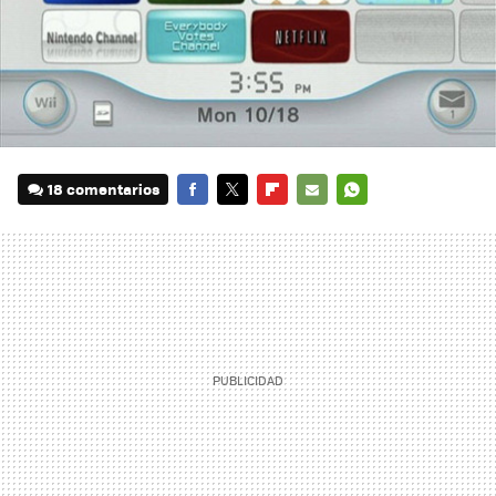
18 comentarios
FACEBOOK
TWITTER
FLIPBOARD
E-
WHATSAPP
MAIL