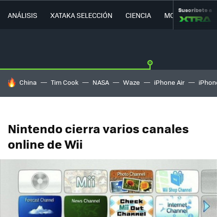
Suscríbete a
ANÁLISIS
XATAKA SELECCIÓN
CIENCIA
MOVILIDAD
HOY SE HABLA DE
China
Tim Cook
NASA
Waze
iPhone Air
iPhone
Nintendo cierra varios canales
online de Wii