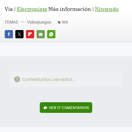
Vía |
Electronista
Más información |
Nintendo
TEMAS
Videojuegos
Wii
FACEBOOK
TWITTER
FLIPBOARD
E-
WHATSAPP
MAIL
Comentarios cerrados
VER
17 COMENTARIOS