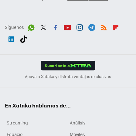
Síguenos
Wh
Twit
Fac
You
Inst
Tele
RSS
Flip
ats
ter
ebo
tub
agr
gra
boa
Link
Tikt
App
ok
e
am
m
rd
edI
ok
Suscríbete a
n
Apoya a Xataka y disfruta ventajas exclusivas
En Xataka hablamos de...
Streaming
Análisis
Espacio
Móviles