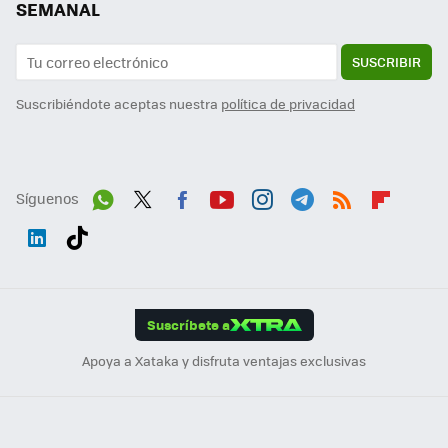
SEMANAL
SUSCRIBIR
Suscribiéndote aceptas nuestra
política de privacidad
Síguenos
Wh
Twit
Fac
You
Inst
Tele
RSS
Flip
ats
ter
ebo
tub
agr
gra
boa
Link
Tikt
App
ok
e
am
m
rd
edI
ok
Suscríbete a
n
Apoya a Xataka y disfruta ventajas exclusivas