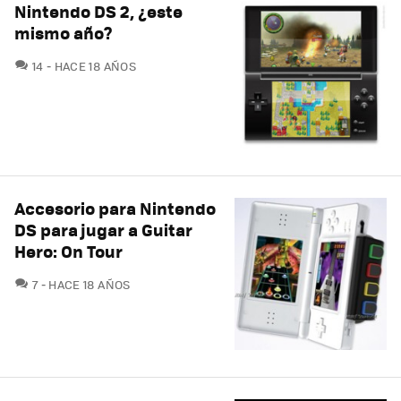
Nintendo DS 2, ¿este
mismo año?
COMENTARIOS
14
HACE 18 AÑOS
Accesorio para Nintendo
DS para jugar a Guitar
Hero: On Tour
COMENTARIOS
7
HACE 18 AÑOS