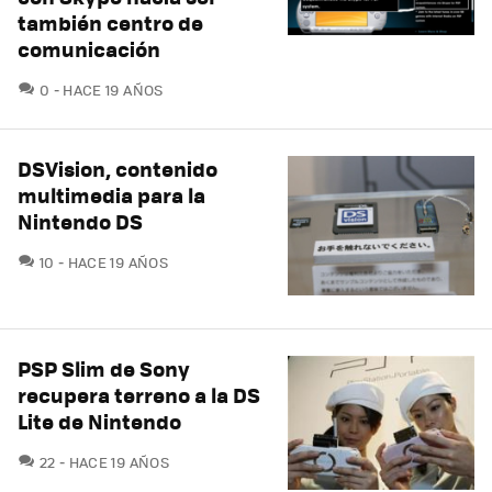
también centro de
comunicación
COMENTARIOS
0
HACE 19 AÑOS
DSVision, contenido
multimedia para la
Nintendo DS
COMENTARIOS
10
HACE 19 AÑOS
PSP Slim de Sony
recupera terreno a la DS
Lite de Nintendo
COMENTARIOS
22
HACE 19 AÑOS