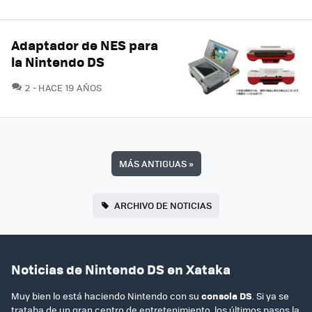
Adaptador de NES para
la Nintendo DS
COMENTARIOS
2
HACE 19 AÑOS
MÁS ANTIGUAS
»
ARCHIVO DE NOTICIAS
Noticias de Nintendo DS en Xataka
Muy bien lo está haciendo Nintendo con su
consola DS
. Si ya se
trataba de un gran centro de entretenimiento, los últimos pasos la