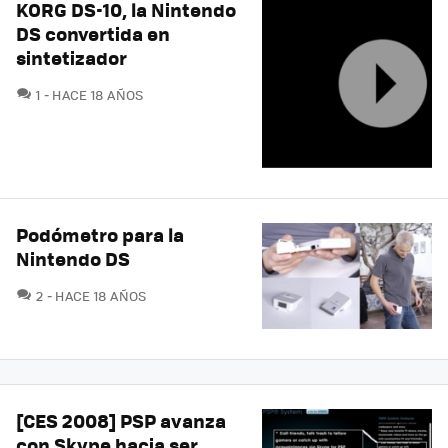
KORG DS-10, la Nintendo
DS convertida en
sintetizador
COMENTARIOS
1
HACE 18 AÑOS
Podómetro para la
Nintendo DS
COMENTARIOS
2
HACE 18 AÑOS
[CES 2008] PSP avanza
con Skype hacia ser