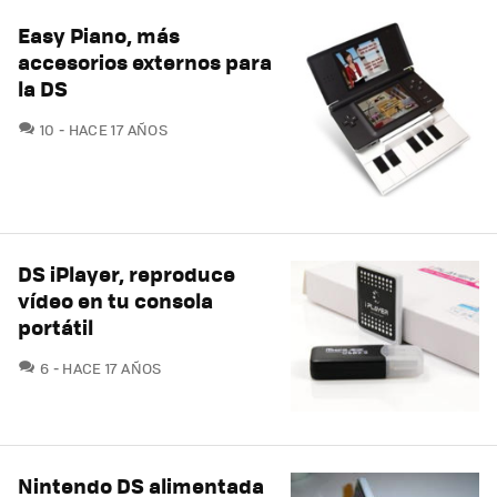
Easy Piano, más
accesorios externos para
la DS
COMENTARIOS
10
HACE 17 AÑOS
DS iPlayer, reproduce
vídeo en tu consola
portátil
COMENTARIOS
6
HACE 17 AÑOS
Nintendo DS alimentada