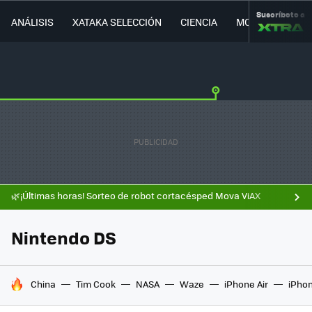
Suscríbete a
ANÁLISIS
XATAKA SELECCIÓN
CIENCIA
MOVILIDAD
🌿¡Últimas horas! Sorteo de robot cortacésped Mova ViAX
Nintendo DS
HOY SE HABLA DE
China
Tim Cook
NASA
Waze
iPhone Air
iPhon