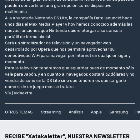
pueden convertir en una gran opción como dispositivo
multimedia.
A la anunciada
Nintendo DS Lite
, la compañía Datel anunció hace
unos días el
Max Media Player
y hoy hemos conocido además las
nuevas funciones que Nintendo quiere otorgar a su consola
portátil de forma oficial.
Será un sintonizador de televisión y un navegador web
desarrollado por Opera que nos permitirá aprovechar su
conectividad WiFi para navegar por Internet en cualquier lugar y
momento.
Para la televisión tendremos que aguardar pues de momento sólo
vale para Japón, y en cuanto al navegador, costará 32 dólares y no
vendrá de serie en la DS Lite sino que tendremos que cargarlo
como si de un juego más se tratara.
Vía |
Vidaextra
.
OTROS TEMAS:
Streaming
Análisis
Apple
Samsung
In
RECIBE "Xatakaletter", NUESTRA NEWSLETTER