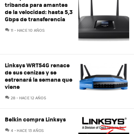
tribanda para amantes
de la velocidad: hasta 5,3
Gbps de transferencia
COMENTARIOS
11
HACE 10 AÑOS
Linksys WRT54G renace
de sus cenizas y se
estrenará la semana que
viene
COMENTARIOS
28
HACE 12 AÑOS
Belkin compra Linksys
COMENTARIOS
4
HACE 13 AÑOS