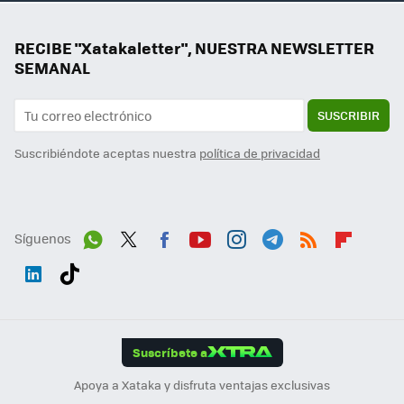
RECIBE "Xatakaletter", NUESTRA NEWSLETTER
SEMANAL
SUSCRIBIR
Suscribiéndote aceptas nuestra
política de privacidad
Síguenos
Wh
Twit
Fac
You
Inst
Tele
RSS
Flip
ats
ter
ebo
tub
agr
gra
boa
Link
Tikt
App
ok
e
am
m
rd
edI
ok
Suscríbete a
n
Apoya a Xataka y disfruta ventajas exclusivas