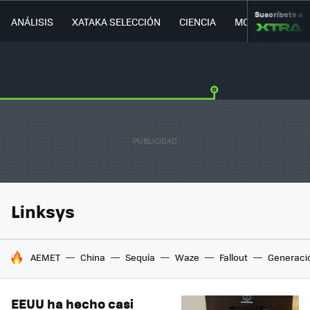
Suscríbete a
ANÁLISIS
XATAKA SELECCIÓN
CIENCIA
MOVILIDAD
Linksys
HOY SE HABLA DE
AEMET
China
Sequía
Waze
Fallout
Generaci
EEUU ha hecho casi