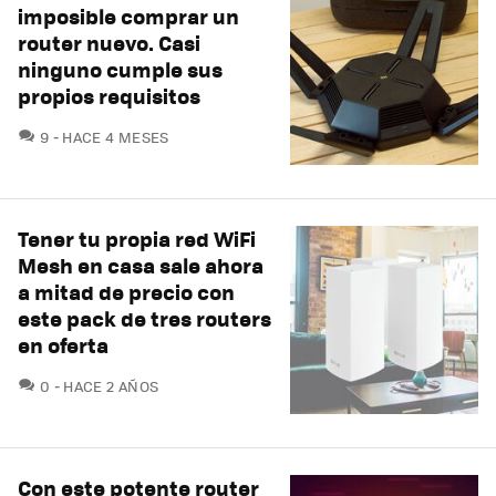
imposible comprar un
router nuevo. Casi
ninguno cumple sus
propios requisitos
COMENTARIOS
9
HACE 4 MESES
Tener tu propia red WiFi
Mesh en casa sale ahora
a mitad de precio con
este pack de tres routers
en oferta
COMENTARIOS
0
HACE 2 AÑOS
Con este potente router