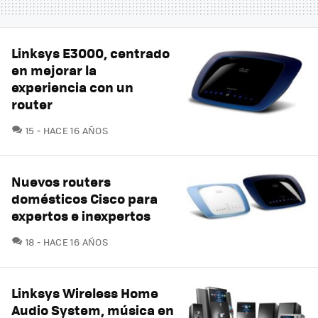
Linksys E3000, centrado
en mejorar la
experiencia con un
router
COMENTARIOS
15
HACE 16 AÑOS
Nuevos routers
domésticos Cisco para
expertos e inexpertos
COMENTARIOS
18
HACE 16 AÑOS
Linksys Wireless Home
Audio System, música en