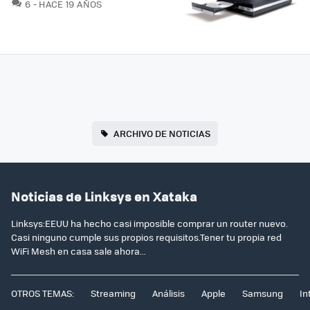
COMENTARIOS
6
HACE 19 AÑOS
ARCHIVO DE NOTICIAS
Noticias de Linksys en Xataka
Linksys:EEUU ha hecho casi imposible comprar un router nuevo.
Casi ninguno cumple sus propios requisitos.Tener tu propia red
WiFi Mesh en casa sale ahora...
OTROS TEMAS:
Streaming
Análisis
Apple
Samsung
In