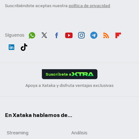
Suscribiéndote aceptas nuestra
política de privacidad
Síguenos
Wh
Twit
Fac
You
Inst
Tele
RSS
Flip
ats
ter
ebo
tub
agr
gra
boa
Link
Tikt
App
ok
e
am
m
rd
edI
ok
Suscríbete a
n
Apoya a Xataka y disfruta ventajas exclusivas
En Xataka hablamos de...
Streaming
Análisis