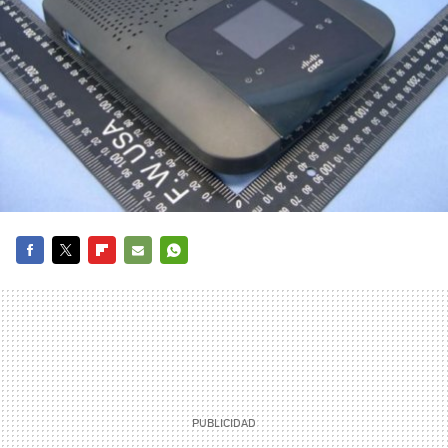
FACEBOOK
TWITTER
FLIPBOARD
E-
WHATSAPP
MAIL