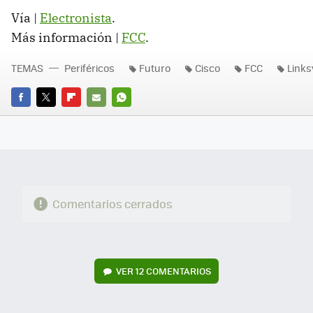
Vía |
Electronista
.
Más información |
FCC
.
TEMAS
Periféricos
Futuro
Cisco
FCC
Links
FACEBOOK
TWITTER
FLIPBOARD
E-
WHATSAPP
MAIL
Comentarios cerrados
VER
12 COMENTARIOS