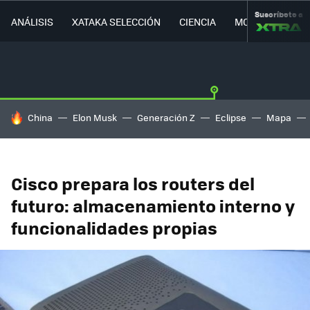
Suscríbete a
ANÁLISIS
XATAKA SELECCIÓN
CIENCIA
MOVILIDAD
HOY SE HABLA DE
China
Elon Musk
Generación Z
Eclipse
Mapa
Cisco prepara los routers del
futuro: almacenamiento interno y
funcionalidades propias