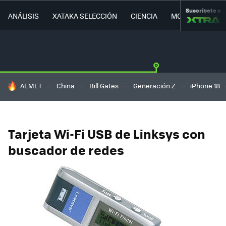
Suscríbete a
ANÁLISIS
XATAKA SELECCIÓN
CIENCIA
MOVILIDAD
HOY SE HABLA DE
AEMET
China
Bill Gates
Generación Z
iPhone 18
Tarjeta Wi-Fi USB de Linksys con
buscador de redes