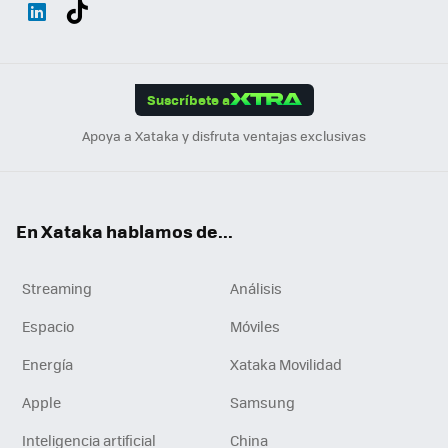
Wh
Twit
Fac
You
Inst
Tele
RSS
Flip
ats
ter
ebo
tub
agr
gra
boa
Link
Tikt
App
ok
e
am
m
rd
edI
ok
Suscríbete a
n
Apoya a Xataka y disfruta ventajas exclusivas
En Xataka hablamos de...
Streaming
Análisis
Espacio
Móviles
Energía
Xataka Movilidad
Apple
Samsung
Inteligencia artificial
China