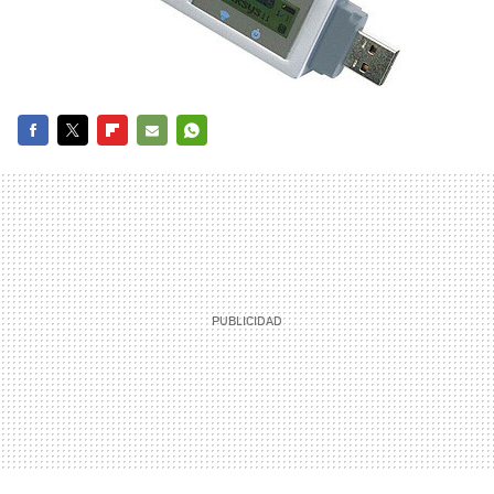
FACEBOOK
TWITTER
FLIPBOARD
E-
WHATSAPP
MAIL