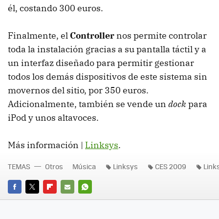
él, costando 300 euros.
Finalmente, el
Controller
nos permite controlar
toda la instalación gracias a su pantalla táctil y a
un interfaz diseñado para permitir gestionar
todos los demás dispositivos de este sistema sin
movernos del sitio, por 350 euros.
Adicionalmente, también se vende un
dock
para
iPod y unos altavoces.
Más información |
Linksys
.
TEMAS
Otros
Música
Linksys
CES 2009
Link
FACEBOOK
TWITTER
FLIPBOARD
E-
WHATSAPP
MAIL