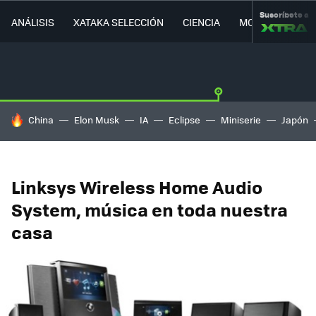
Suscríbete a
ANÁLISIS
XATAKA SELECCIÓN
CIENCIA
MOVILIDAD
HOY SE HABLA DE
China
Elon Musk
IA
Eclipse
Miniserie
Japón
Linksys Wireless Home Audio
System, música en toda nuestra
casa