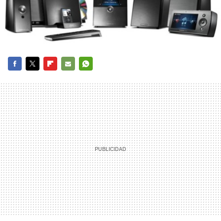
FACEBOOK
TWITTER
FLIPBOARD
E-
WHATSAPP
MAIL