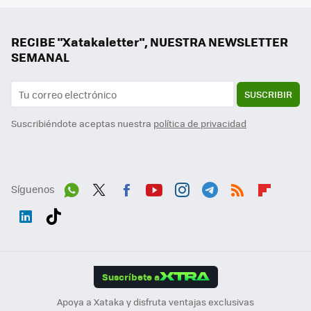
RECIBE "Xatakaletter", NUESTRA NEWSLETTER
SEMANAL
SUSCRIBIR
Suscribiéndote aceptas nuestra
política de privacidad
Síguenos
Wh
Twit
Fac
You
Inst
Tele
RSS
Flip
ats
ter
ebo
tub
agr
gra
boa
Link
Tikt
App
ok
e
am
m
rd
edI
ok
Suscríbete a
n
Apoya a Xataka y disfruta ventajas exclusivas