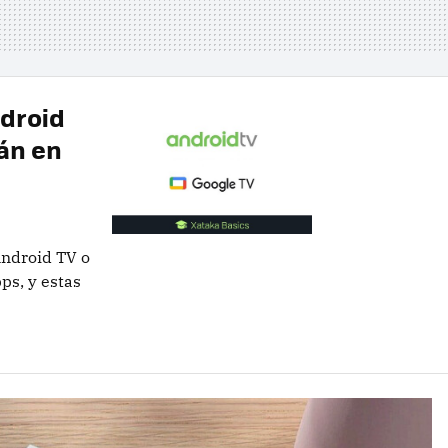
droid
án en
Android TV o
ps, y estas