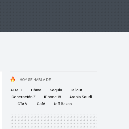
HOY SE HABLA DE
AEMET
China
Sequía
Fallout
Generación Z
iPhone 18
Arabia Saudí
GTA VI
Café
Jeff Bezos