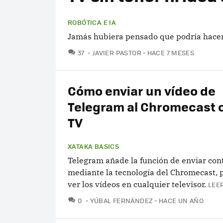
ROBÓTICA E IA
Jamás hubiera pensado que podría hacer 
COMENTARIOS
37
JAVIER PASTOR
HACE 7 MESES
Cómo enviar un vídeo de
Telegram al Chromecast 
TV
XATAKA BASICS
Telegram añade la función de enviar con
mediante la tecnología del Chromecast, 
ver los vídeos en cualquier televisor.
LEE
COMENTARIOS
0
YÚBAL FERNÁNDEZ
HACE UN AÑO