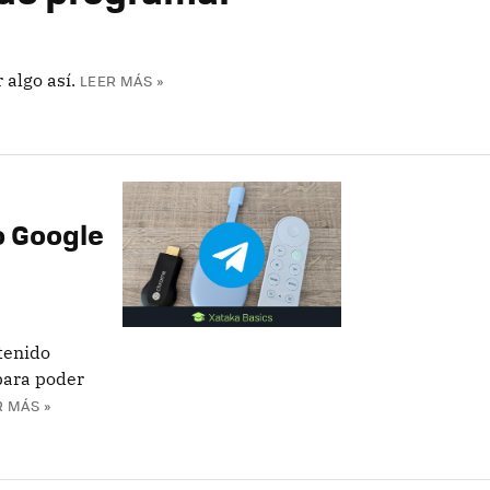
algo así.
LEER MÁS »
o Google
tenido
para poder
R MÁS »