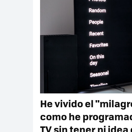
He vivido el "milagr
como he programad
TV sin tener ni ide