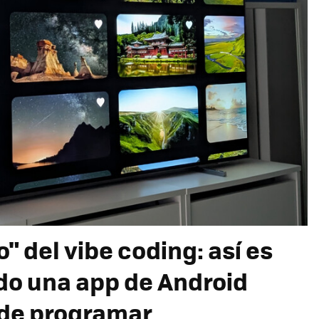
o" del vibe coding: así es
o una app de Android
a de programar