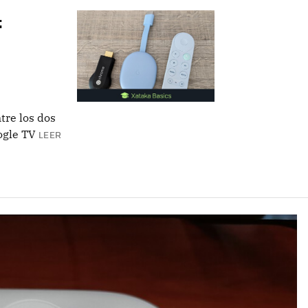
:
e
tre los dos
ogle TV
LEER