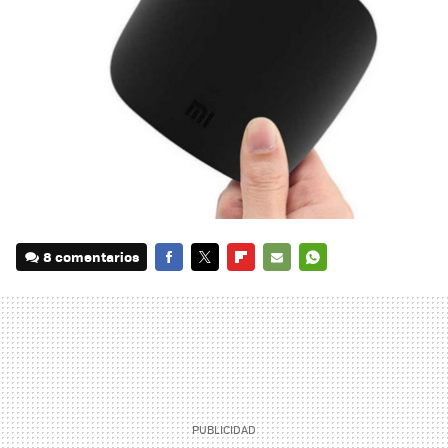
8 comentarios
FACEBOOK
TWITTER
FLIPBOARD
E-
WHATSAPP
MAIL