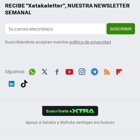
RECIBE "Xatakaletter", NUESTRA NEWSLETTER
SEMANAL
SUSCRIBIR
Suscribiéndote aceptas nuestra
política de privacidad
Síguenos
Wh
Twit
Fac
You
Inst
Tele
RSS
Flip
ats
ter
ebo
tub
agr
gra
boa
Link
Tikt
App
ok
e
am
m
rd
edI
ok
Suscríbete a
n
Apoya a Xataka y disfruta ventajas exclusivas