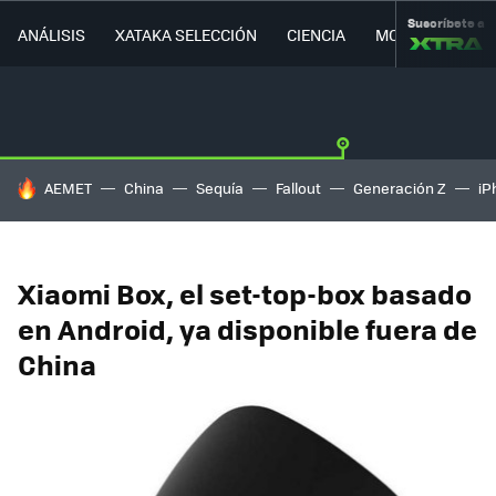
Suscríbete a
ANÁLISIS
XATAKA SELECCIÓN
CIENCIA
MOVILIDAD
HOY SE HABLA DE
AEMET
China
Sequía
Fallout
Generación Z
iP
Xiaomi Box, el set-top-box basado
en Android, ya disponible fuera de
China