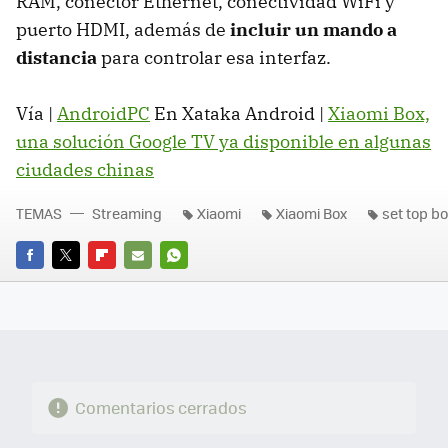
RAM, conector Ethernet, conectividad WiFi y
puerto HDMI, además de
incluir un mando a
distancia
para controlar esa interfaz.
Vía |
AndroidPC
En Xataka Android |
Xiaomi Box,
una solución Google TV ya disponible en algunas
ciudades chinas
TEMAS
Streaming
Xiaomi
Xiaomi Box
set top b
FACEBOOK
TWITTER
FLIPBOARD
E-
WHATSAPP
MAIL
Comentarios cerrados