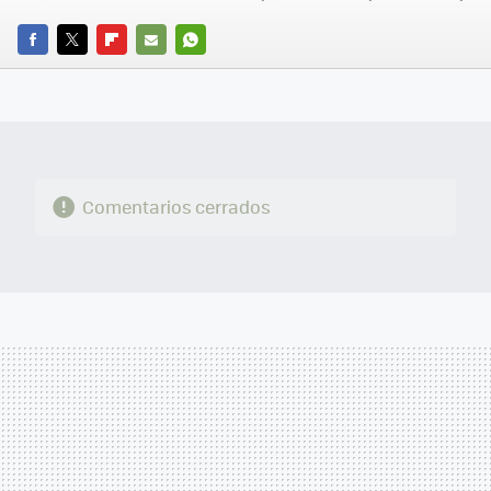
FACEBOOK
TWITTER
FLIPBOARD
E-
WHATSAPP
MAIL
Comentarios cerrados