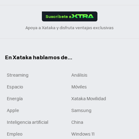
App
ok
e
am
m
rd
edI
ok
Suscríbete a
n
Apoya a Xataka y disfruta ventajas exclusivas
En Xataka hablamos de...
Streaming
Análisis
Espacio
Móviles
Energía
Xataka Movilidad
Apple
Samsung
Inteligencia artificial
China
Empleo
Windows 11