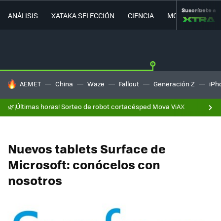
Suscríbete a
ANÁLISIS
XATAKA SELECCIÓN
CIENCIA
MOVILIDAD
HOY SE HABLA DE
AEMET
China
Waze
Fallout
Generación Z
iPh
🌿¡Últimas horas! Sorteo de robot cortacésped Mova ViAX
Nuevos tablets Surface de
Microsoft: conócelos con
nosotros