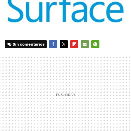
Sin comentarios
FACEBOOK
TWITTER
FLIPBOARD
E-
WHATSAPP
MAIL