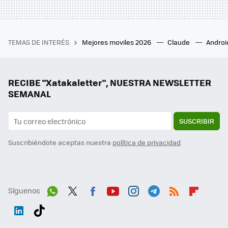
TEMAS DE INTERÉS
Mejores moviles 2026
Claude
Androi
RECIBE "Xatakaletter", NUESTRA NEWSLETTER
SEMANAL
SUSCRIBIR
Suscribiéndote aceptas nuestra
política de privacidad
Síguenos
Wh
Twit
Fac
You
Inst
Tele
RSS
Flip
ats
ter
ebo
tub
agr
gra
boa
Link
Tikt