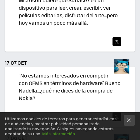
Microsoft quiere que Surface sea un
dispositivo para leer, crear, escribir, ver
películas editarlas, disfrutar del arte...pero
hoy vamos un poco más allá.
TWI
TEA
17:07 CET
R
"No estamos interesados en competir
con OEMS en términos de hardware" Bueno
Nadella...¿qué me dices de la compra de
Nokia?
Utilizamos cookies de terceros para generar estadísticas
de audiencia y mostrar publicidad personalizada
TWI
analizando tu navegación. Si sigues navegando estarás
aceptando su uso.
Más información
TEA
17:06 CET