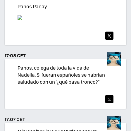
Panos Panay
TWI
TEA
17:08 CET
R
Panos, colega de toda la vida de
Nadella. Si fueran españoles se habrían
saludado con un "¿qué pasa tronco?"
TWI
TEA
17:07 CET
R