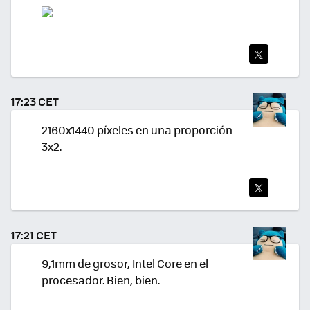
TWI
TEA
17:23 CET
R
2160x1440 píxeles en una proporción
3x2.
TWI
TEA
17:21 CET
R
9,1mm de grosor, Intel Core en el
procesador. Bien, bien.