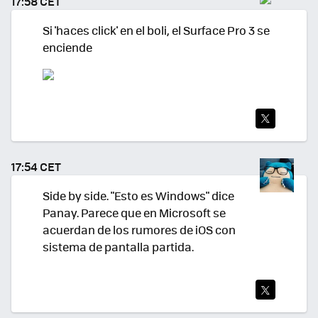
17:58 CET
R
Si 'haces click' en el boli, el Surface Pro 3 se
enciende
TWI
TEA
17:54 CET
R
Side by side. "Esto es Windows" dice
Panay. Parece que en Microsoft se
acuerdan de los rumores de iOS con
sistema de pantalla partida.
TWI