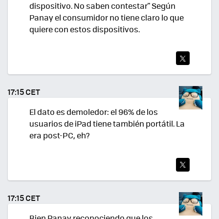
dispositivo. No saben contestar" Según
Panay el consumidor no tiene claro lo que
quiere con estos dispositivos.
TWI
TEA
17:15 CET
R
El dato es demoledor: el 96% de los
usuarios de iPad tiene también portátil. La
era post-PC, eh?
TWI
TEA
17:15 CET
R
Bien Panay reconociendo que los