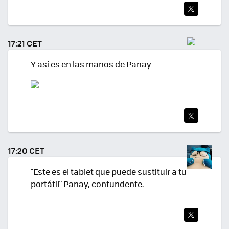
TWI
TEA
17:21 CET
R
Y así es en las manos de Panay
TWI
TEA
17:20 CET
R
"Este es el tablet que puede sustituir a tu
portátil" Panay, contundente.
TWI