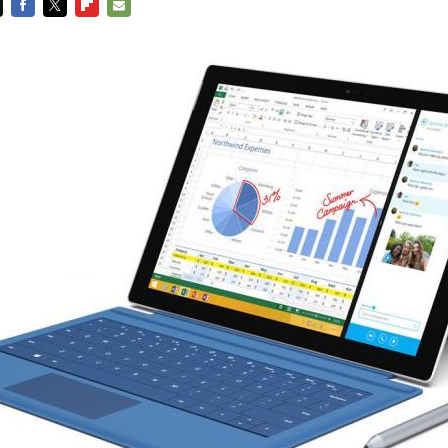
FACEBOOK
TWITTER
FLIPBOARD
E-
MAIL