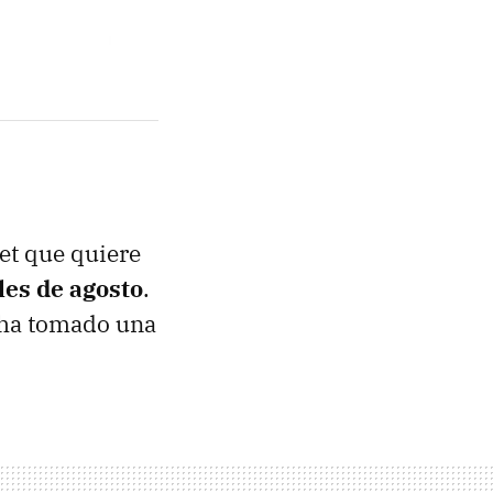
blet que quiere
ales de agosto
.
 ha tomado una