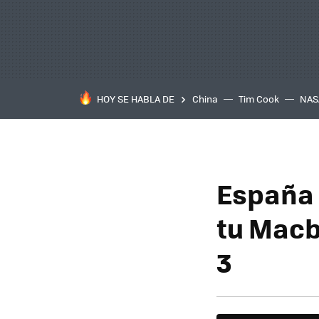
HOY SE HABLA DE
China
Tim Cook
NAS
España
tu Macb
3