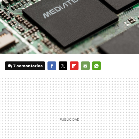
7 comentarios
FACEBOOK
TWITTER
FLIPBOARD
E-
WHATSAPP
MAIL