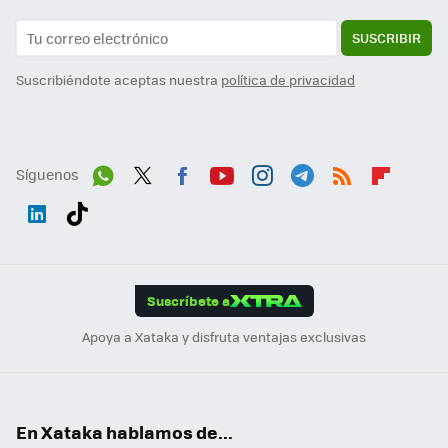
SUSCRIBIR
Suscribiéndote aceptas nuestra
política de privacidad
Síguenos
Wh
Twit
Fac
You
Inst
Tele
RSS
Flip
ats
ter
ebo
tub
agr
gra
boa
Link
Tikt
App
ok
e
am
m
rd
edI
ok
Suscríbete a
n
Apoya a Xataka y disfruta ventajas exclusivas
En Xataka hablamos de...