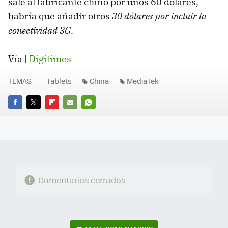
sale al fabricante chino por unos 60 dólares,
habría que añadir otros
30 dólares por incluir la
conectividad 3G
.
Vía |
Digitimes
TEMAS
Tablets
China
MediaTek
FACEBOOK
TWITTER
FLIPBOARD
E-
WHATSAPP
MAIL
Comentarios cerrados