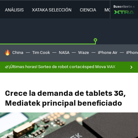
Suscríbete a
ANÁLISIS
XATAKA SELECCIÓN
CIENCIA
MOVILIDAD
HOY SE HABLA DE
China
Tim Cook
NASA
Waze
iPhone Air
iPhone
🌿¡Últimas horas! Sorteo de robot cortacésped Mova ViAX
Crece la demanda de tablets 3G,
Mediatek principal beneficiado