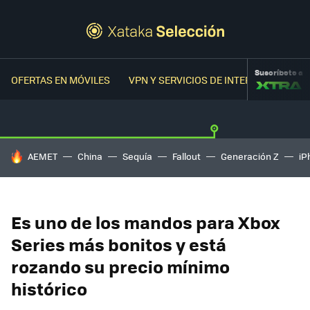
Suscríbete a
OFERTAS EN MÓVILES
VPN Y SERVICIOS DE INTERNET
OFER
HOY SE HABLA DE
AEMET
China
Sequía
Fallout
Generación Z
iP
Es uno de los mandos para Xbox
Series más bonitos y está
rozando su precio mínimo
histórico