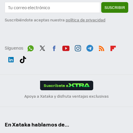
SUSCRIBIR
Suscribiéndote aceptas nuestra
política de privacidad
Síguenos
Wh
Twit
Fac
You
Inst
Tele
RSS
Flip
ats
ter
ebo
tub
agr
gra
boa
Link
Tikt
App
ok
e
am
m
rd
edI
ok
Suscríbete a
n
Apoya a Xataka y disfruta ventajas exclusivas
En Xataka hablamos de...