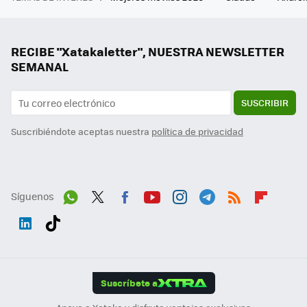
RECIBE "Xatakaletter", NUESTRA NEWSLETTER
SEMANAL
SUSCRIBIR
Suscribiéndote aceptas nuestra
política de privacidad
Síguenos
Wh
Twit
Fac
You
Inst
Tele
RSS
Flip
ats
ter
ebo
tub
agr
gra
boa
Link
Tikt
App
ok
e
am
m
rd
edI
ok
Suscríbete a
n