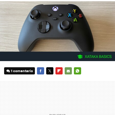
1 comentario
FACEBOOK
TWITTER
FLIPBOARD
E-
WHATSAPP
MAIL