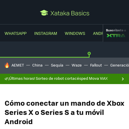
Suscríbete a
WHATSAPP
INSTAGRAM
WINDOWS
ANDROID
TRUC
HOY SE HABLA DE
AEMET
China
Sequía
Waze
Fallout
Generació
🌿¡Últimas horas! Sorteo de robot cortacésped Mova ViAX
Cómo conectar un mando de Xbox
Series X o Series S a tu móvil
Android