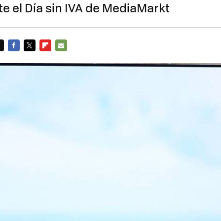
te el Día sin IVA de MediaMarkt
FACEBOOK
TWITTER
FLIPBOARD
E-
MAIL