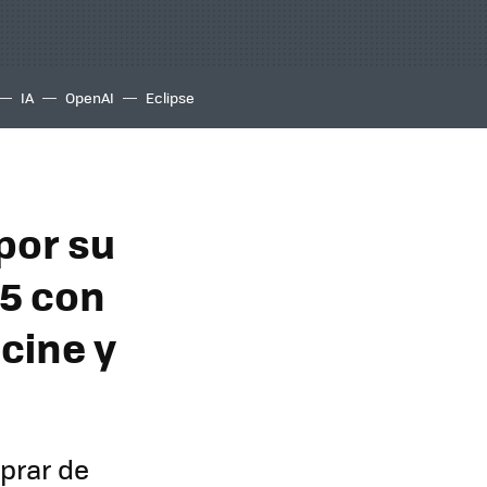
IA
OpenAI
Eclipse
por su
C5 con
cine y
prar de