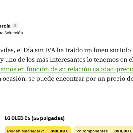
arcía
aka Selección
les, el Día sin IVA ha traído un buen surtido
, y uno de los más interesantes lo tenemos en e
mos en función de su relación calidad-preci
a ocasión, se puede encontrar por un precio d
LG OLED C5 (55 pulgadas)
PVP en MediaMarkt —
896,69
€
PcComponentes —
899,00
€