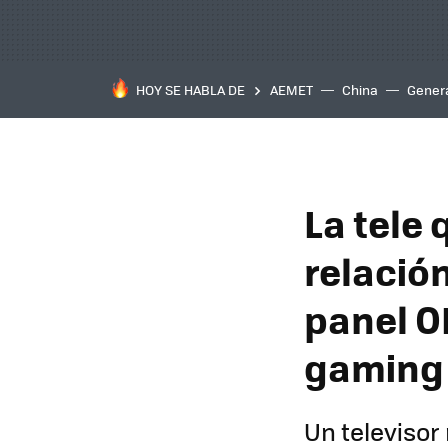
HOY SE HABLA DE
AEMET
China
Gener
La tele
relació
panel O
gaming
Un televiso