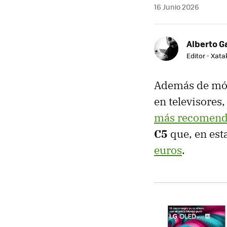
16 Junio 2026
Alberto G
Editor - Xat
Además de móvi
en televisores
más recomenda
C5
que, en est
euros
.