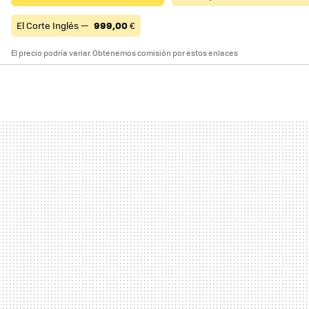
El Corte Inglés —
999,00
€
El precio podría variar. Obtenemos comisión por estos enlaces