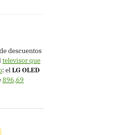
 de descuentos
l
televisor que
o
: el
LG OLED
e
896,69