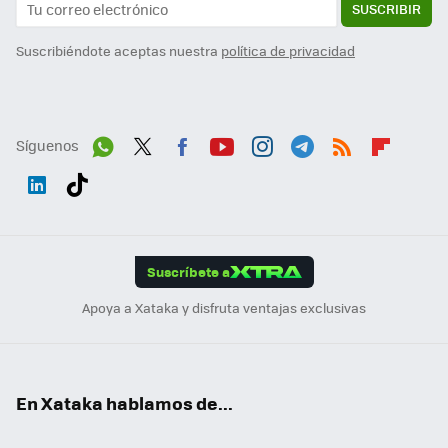
SUSCRIBIR
Suscribiéndote aceptas nuestra
política de privacidad
Síguenos
Wh
Twit
Fac
You
Inst
Tele
RSS
Flip
ats
ter
ebo
tub
agr
gra
boa
Link
Tikt
App
ok
e
am
m
rd
edI
ok
Suscríbete a
n
Apoya a Xataka y disfruta ventajas exclusivas
En Xataka hablamos de...