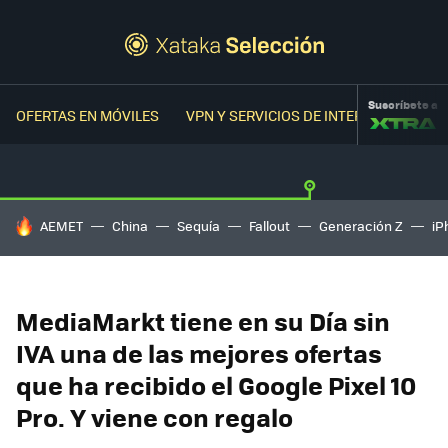
Suscríbete a
OFERTAS EN MÓVILES
VPN Y SERVICIOS DE INTERNET
OFER
HOY SE HABLA DE
AEMET
China
Sequía
Fallout
Generación Z
iP
MediaMarkt tiene en su Día sin
IVA una de las mejores ofertas
que ha recibido el Google Pixel 10
Pro. Y viene con regalo