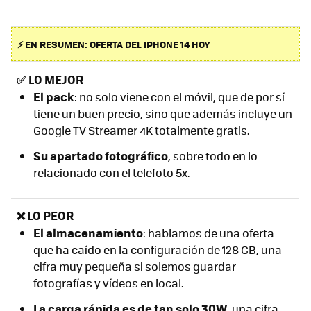
⚡ EN RESUMEN: OFERTA DEL IPHONE 14 HOY
✅
LO MEJOR
E
l pack
: no solo viene con el móvil, que de por sí
tiene un buen precio, sino que además incluye un
Google TV Streamer 4K totalmente gratis.
Su apartado fotográfico
, sobre todo en lo
relacionado con el telefoto 5x.
❌ LO PEOR
El almacenamiento
: hablamos de una oferta
que ha caído en la configuración de 128 GB, una
cifra muy pequeña si solemos guardar
fotografías y vídeos en local.
La carga rápida es de tan solo 30W
, una cifra