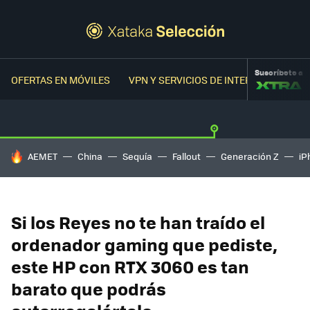
Suscríbete a
OFERTAS EN MÓVILES
VPN Y SERVICIOS DE INTERNET
OFER
HOY SE HABLA DE
AEMET
China
Sequía
Fallout
Generación Z
iP
Si los Reyes no te han traído el
ordenador gaming que pediste,
este HP con RTX 3060 es tan
barato que podrás