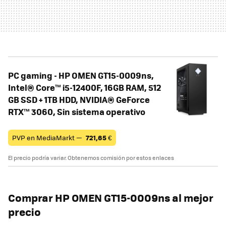
PC gaming - HP OMEN GT15-0009ns,
Intel® Core™ i5-12400F, 16GB RAM, 512
GB SSD + 1TB HDD, NVIDIA® GeForce
RTX™ 3060, Sin sistema operativo
PVP en MediaMarkt —
721,65
€
El precio podría variar. Obtenemos comisión por estos enlaces
Comprar
HP OMEN GT15-0009ns
al mejor
precio