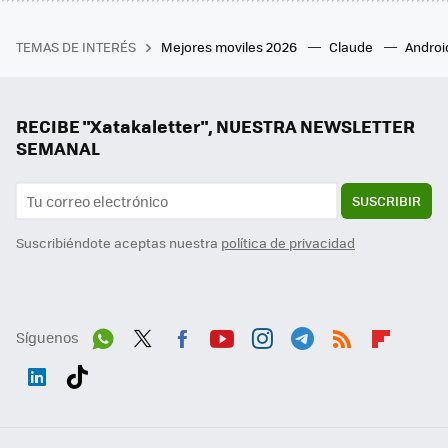
TEMAS DE INTERÉS
Mejores moviles 2026
Claude
Androi
RECIBE "Xatakaletter", NUESTRA NEWSLETTER
SEMANAL
SUSCRIBIR
Suscribiéndote aceptas nuestra
política de privacidad
Síguenos
Wh
Twit
Fac
You
Inst
Tele
RSS
Flip
ats
ter
ebo
tub
agr
gra
boa
Link
Tikt
App
ok
e
am
m
rd
edI
ok