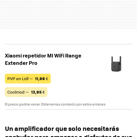
Xiaomi repetidor MI WiFi Range
Extender Pro
PVP en Lidl —
11,99
€
Coolmod —
13,95
€
El precio podría variar. Obtenemos comisión por estos enlaces
Un amplificador que solo necesitarás
enchufar para empezar a disfrutar de sus