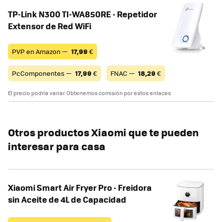
TP-Link N300 Tl-WA850RE - Repetidor
Extensor de Red WiFi
PVP en Amazon —
17,99
€
PcComponentes —
17,99
€
FNAC —
18,29
€
El precio podría variar. Obtenemos comisión por estos enlaces
Otros productos Xiaomi que te pueden
interesar para casa
Xiaomi Smart Air Fryer Pro - Freidora
sin Aceite de 4L de Capacidad