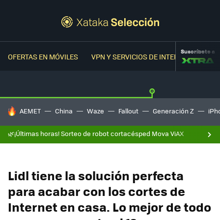
Suscríbete a
OFERTAS EN MÓVILES
VPN Y SERVICIOS DE INTERNET
OFER
HOY SE HABLA DE
AEMET
China
Waze
Fallout
Generación Z
iPh
🌿¡Últimas horas! Sorteo de robot cortacésped Mova ViAX
Lidl tiene la solución perfecta
para acabar con los cortes de
Internet en casa. Lo mejor de todo