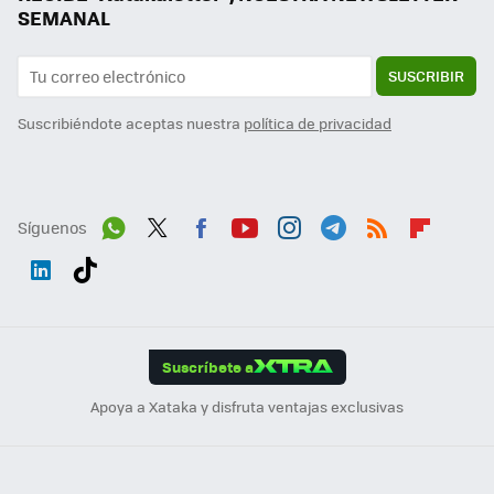
SEMANAL
SUSCRIBIR
Suscribiéndote aceptas nuestra
política de privacidad
Síguenos
Wh
Twit
Fac
You
Inst
Tele
RSS
Flip
ats
ter
ebo
tub
agr
gra
boa
Link
Tikt
App
ok
e
am
m
rd
edI
ok
Suscríbete a
n
Apoya a Xataka y disfruta ventajas exclusivas