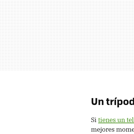
Un trípod
Si
tienes un t
mejores mome