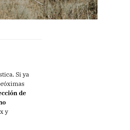
tica. Si ya
 próximas
ección de
mo
x y