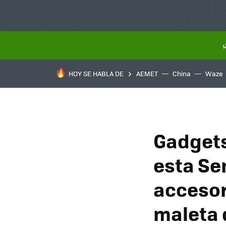
HOY SE HABLA DE
AEMET
China
Waze
Gadgets
esta Se
accesor
maleta 