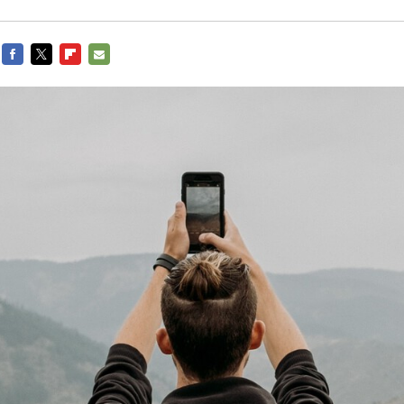
FACEBOOK
TWITTER
FLIPBOARD
E-
MAIL