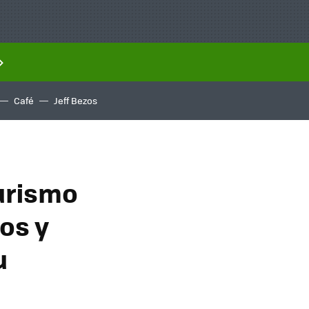
Café
Jeff Bezos
urismo
os y
u