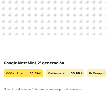
Google Nest Mini, 2ª generación
PVP en Fnac —
38,84
€
Mediamarkt —
50,99
€
PcCompon
El precio podría variar. Obtenemos comisión por estos enlaces