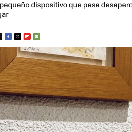
n pequeño dispositivo que pasa desaper
gar
FACEBOOK
TWITTER
FLIPBOARD
E-
MAIL