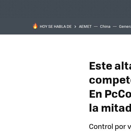
HOY SE HABLA DE
AEMET
China
Gener
Este alt
compete
En PcCo
la mita
Control por 