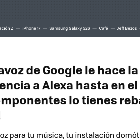
ación Z
iPhone 17
Samsung Galaxy S26
Café
Jeff Bezos
avoz de Google le hace la
ncia a Alexa hasta en el 
mponentes lo tienes reb
d
voz para tu música, tu instalación domót