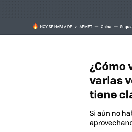
HOY SE HABLA DE
AEMET
China
Sequí
¿Cómo v
varias 
tiene c
Si aún no ha
aprovechand