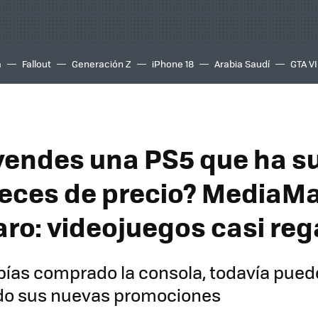
a
Fallout
Generación Z
iPhone 18
Arabia Saudí
GTA VI
endes una PS5 que ha s
veces de precio? MediaMa
laro: videojuegos casi re
bías comprado la consola, todavía pued
o sus nuevas promociones