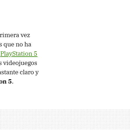
primera vez
s que no ha
n
PlayStation 5
s videojuegos
stante claro y
on 5
.