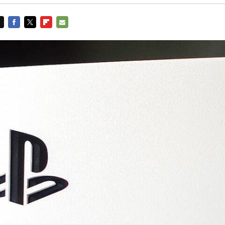
FACEBOOK
TWITTER
FLIPBOARD
E-
MAIL