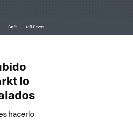
Café
Jeff Bezos
ubido
rkt lo
galados
es hacerlo